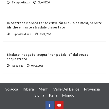
Giuseppe Recca
08/08/2026
In contrada Bordea tante criticità: al buio da mesi, perdite
idriche e manto stradale dissestato
Filippo Cardinale
08/08/2026
Sindaco indagato: acqua “non potabile” dal pozzo
sequestrato
Redazione
08/08/2026
Sciacca
Ribera
Menfi
Valle Del Belice
Provincia
Sicilia
Italia
Mondo
Facebook
Yountube