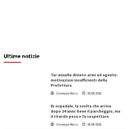
Invasi pieni, città senz’acqua: da Agrigento a
Trapani la crisi idrica è la stessa. E c’è chi invoca
l’Esercito
Ultime notizie
Redazione
08/08/2026
Tar annulla divieto armi ad agente:
motivazioni insufficienti della
Prefettura
Giuseppe Recca
08/08/2026
Ex ospedale, la svolta che arriva
dopo 24 anni: bene il parcheggio, ma
il ritardo pesa e fa sospettare
Giuseppe Recca
08/08/2026