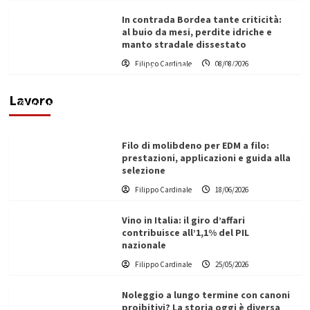
In contrada Bordea tante criticità:
al buio da mesi, perdite idriche e
manto stradale dissestato
L’ingegnere saccense Buscarnera partner chiave
Filippo Cardinale
08/08/2026
di un progetto transnazionale per la transizione
ecologica
Lavoro
Filippo Cardinale
21/06/2026
Filo di molibdeno per EDM a filo:
prestazioni, applicazioni e guida alla
selezione
Filippo Cardinale
18/06/2026
Vino in Italia: il giro d’affari
contribuisce all’1,1% del PIL
nazionale
Filippo Cardinale
25/05/2026
Noleggio a lungo termine con canoni
proibitivi? La storia oggi è diversa