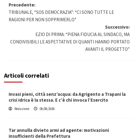
Navigazione
Precedente:
TRIBUNALE, “SOS DEMOCRAZIA”: “CI SONO TUTTE LE
articolo
RAGIONI PER NON SOPPRIMERLO”
Successivo:
EZIO DI PRIMA: “PIENA FIDUCIA AL SINDACO, MA
CONDIVISIBILI LE ASPETTATIVE DI QUANTI HANNO PORTATO
AVANTI IL PROGETTO”
Articoli correlati
Invasi pieni, città senz’acqua: da Agrigento a Trapani la
crisi idrica è la stessa. E c’è chi invoca l’Esercito
Redazione
08/08/2026
Tar annulla divieto armi ad agente: motivazioni
insufficienti della Prefettura