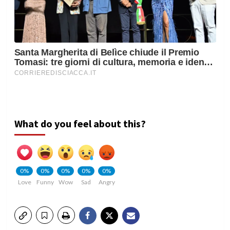
What do you feel about this?
0%
0%
0%
0%
0%
Love
Funny
Wow
Sad
Angry