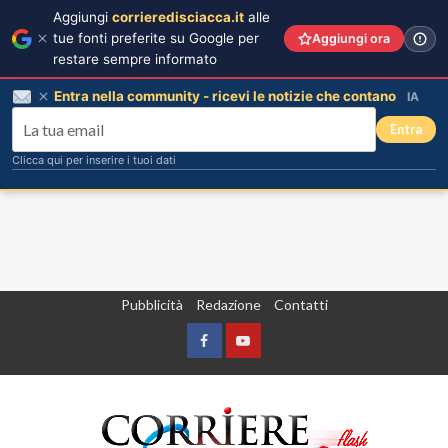
Aggiungi
corrieredisciacca.it
alle
tue fonti preferite su Google per
Aggiungi ora
restare sempre informato
Entra nella community - ricevi le notizie che contano
IA
Entra
Clicca qui per inserire i tuoi dati
Vai
Pubblicità
Redazione
Contatti
al
contenuto
Facebook
Yountube