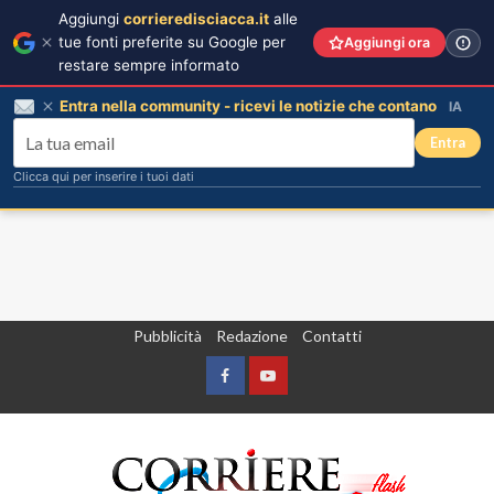
Aggiungi
corrieredisciacca.it
alle
tue fonti preferite su Google per
Aggiungi ora
restare sempre informato
Entra nella community - ricevi le notizie che contano
IA
Entra
Clicca qui per inserire i tuoi dati
Vai
Pubblicità
Redazione
Contatti
al
contenuto
Facebook
Yountube