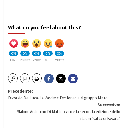
What do you feel about this?
0%
0%
0%
0%
0%
Love
Funny
Wow
Sad
Angry
Navigazione
Precedente:
Divorzio De Luca-La Vardera: l’ex Iena va al gruppo Misto
articolo
Successivo:
Slalom: Antonino Di Matteo vince la seconda edizione dello
slalom “Città di Favara”