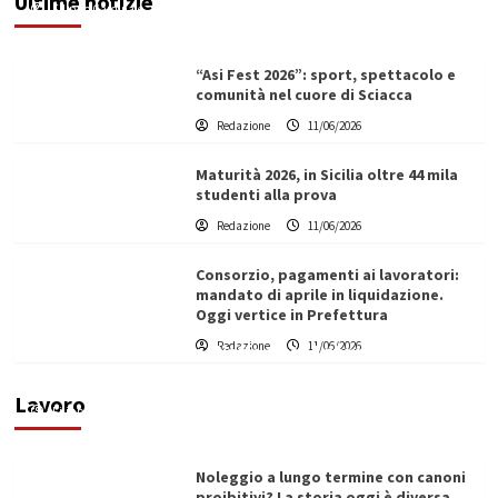
Ultime notizie
Filippo Cardinale
11/06/2026
“Asi Fest 2026”: sport, spettacolo e
comunità nel cuore di Sciacca
Redazione
11/06/2026
Maturità 2026, in Sicilia oltre 44 mila
studenti alla prova
Redazione
11/06/2026
Consorzio, pagamenti ai lavoratori:
mandato di aprile in liquidazione.
Oggi vertice in Prefettura
Redazione
11/06/2026
Vino in Italia: il giro d’affari contribuisce
all’1,1% del PIL nazionale
Lavoro
Filippo Cardinale
25/05/2026
Noleggio a lungo termine con canoni
proibitivi? La storia oggi è diversa