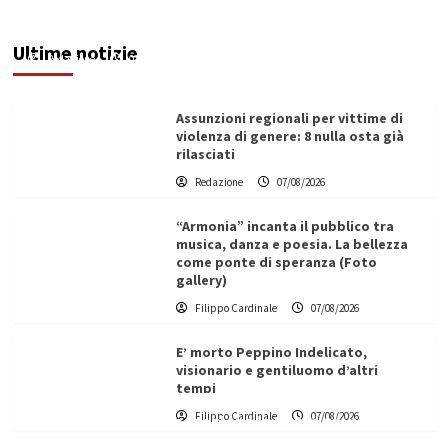
le fragilità dell’uomo conquista Santa
Margherita di Belìce
Ultime notizie
Redazione
07/08/2026
Assunzioni regionali per vittime di
violenza di genere: 8 nulla osta già
rilasciati
Redazione
07/08/2026
“Armonia” incanta il pubblico tra
musica, danza e poesia. La bellezza
come ponte di speranza (Foto
gallery)
Filippo Cardinale
07/08/2026
E’ morto Peppino Indelicato,
visionario e gentiluomo d’altri
tempi
L’ingegnere saccense Buscarnera partner chiave
Filippo Cardinale
07/08/2026
di un progetto transnazionale per la transizione
ecologica