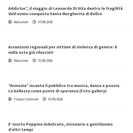
Addictus”, il viaggio di Leonardo Di Vita dentro le fragilità
dell’uomo conquista Santa Margherita di Belìce
Redazione
07/08/2026
Assunzioni regionali per vittime di violenza di genere: 8
nulla osta già rilasciati
Redazione
07/08/2026
“Armonia” incanta il pubblico tra musica, danza e poesia.
La bellezza come ponte di speranza (Foto gallery)
Filippo Cardinale
07/08/2026
E’ morto Peppino Indelicato, visionario e gentiluomo
d’altri tempi