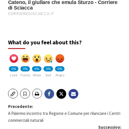
What do you feel about this?
0%
0%
0%
0%
0%
Love
Funny
Wow
Sad
Angry
Navigazione
Precedente:
A Palermo incontro tra Regione e Comune per rilanciare i Centri
articolo
commerciali naturali
Successivo: