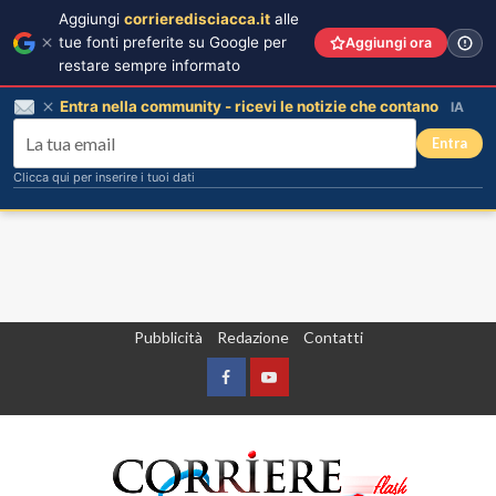
Aggiungi
corrieredisciacca.it
alle
tue fonti preferite su Google per
Aggiungi ora
restare sempre informato
Entra nella community - ricevi le notizie che contano
IA
Entra
Clicca qui per inserire i tuoi dati
Vai
Pubblicità
Redazione
Contatti
al
contenuto
Facebook
Yountube