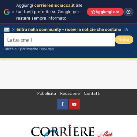
Aggiungi
corrieredisciacca.it
alle
tue fonti preferite su Google per
Aggiungi ora
restare sempre informato
Entra nella community - ricevi le notizie che contano
IA
Entra
Clicca qui per inserire i tuoi dati
Vai
Pubblicità
Redazione
Contatti
al
contenuto
Facebook
Yountube