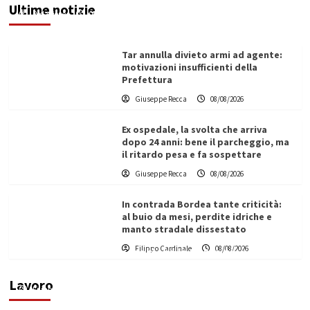
Ultime notizie
Redazione
08/08/2026
Tar annulla divieto armi ad agente:
motivazioni insufficienti della
Prefettura
Giuseppe Recca
08/08/2026
Ex ospedale, la svolta che arriva
dopo 24 anni: bene il parcheggio, ma
il ritardo pesa e fa sospettare
Giuseppe Recca
08/08/2026
In contrada Bordea tante criticità:
al buio da mesi, perdite idriche e
manto stradale dissestato
L’ingegnere saccense Buscarnera partner chiave
Filippo Cardinale
08/08/2026
di un progetto transnazionale per la transizione
ecologica
Lavoro
Filippo Cardinale
21/06/2026