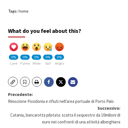
Tags:
home
What do you feel about this?
0%
0%
0%
0%
0%
Love
Funny
Wow
Sad
Angry
Navigazione
Precedente:
Rimozione Posidonia e rifiuti nell’area portuale di Porto Palo
articolo
Successivo:
Catania, bancarotta pilotata: scatta il sequestro da 10milioni di
euro nei confronti di una attività alberghiera