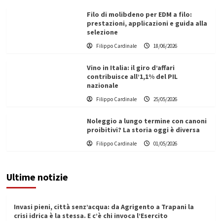
Filo di molibdeno per EDM a filo:
prestazioni, applicazioni e guida alla
selezione
Filippo Cardinale
18/06/2026
Vino in Italia: il giro d’affari
contribuisce all’1,1% del PIL
nazionale
Filippo Cardinale
25/05/2026
Noleggio a lungo termine con canoni
proibitivi? La storia oggi è diversa
Filippo Cardinale
01/05/2026
Ultime notizie
Invasi pieni, città senz’acqua: da Agrigento a Trapani la
crisi idrica è la stessa. E c’è chi invoca l’Esercito