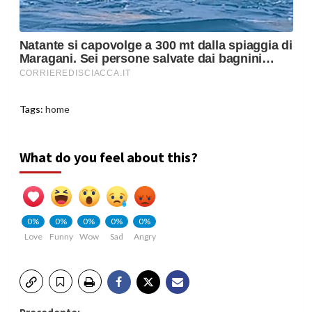
Tags:
home
What do you feel about this?
0%
0%
0%
0%
0%
Love
Funny
Wow
Sad
Angry