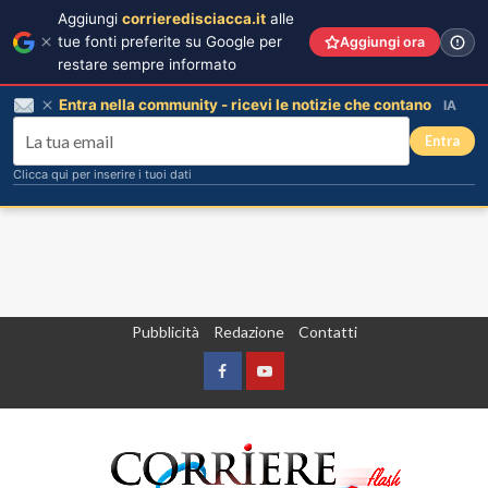
Aggiungi
corrieredisciacca.it
alle
tue fonti preferite su Google per
Aggiungi ora
restare sempre informato
Entra nella community - ricevi le notizie che contano
IA
Entra
Clicca qui per inserire i tuoi dati
Vai
Pubblicità
Redazione
Contatti
al
contenuto
Facebook
Yountube