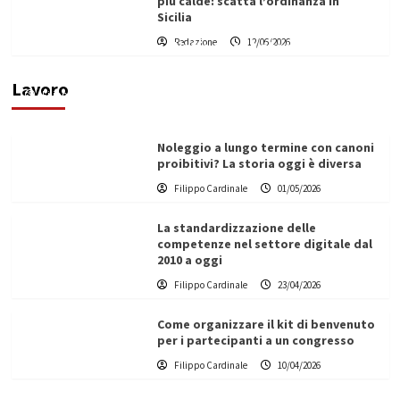
più calde: scatta l’ordinanza in
Sicilia
Redazione
12/06/2026
Vino in Italia: il giro d’affari contribuisce
all’1,1% del PIL nazionale
Lavoro
Filippo Cardinale
25/05/2026
Noleggio a lungo termine con canoni
proibitivi? La storia oggi è diversa
Filippo Cardinale
01/05/2026
La standardizzazione delle
competenze nel settore digitale dal
2010 a oggi
Filippo Cardinale
23/04/2026
Come organizzare il kit di benvenuto
per i partecipanti a un congresso
Filippo Cardinale
10/04/2026