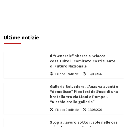
Maxi operazione “Abisso”: 15 arresti tra Italia e
Malta
Ultime notizie
Redazione
12/06/2026
Il “Generale” sbarca a Sciacca:
costituito il Comitato Costituente
di Futuro Nazionale
Filippo Cardinale
12/06/2026
Galleria Belvedere, l’Anas va avanti e
“demolisce” l’ipotesi dell’uso di una
bretella tra via Lioni e Pompei.
“Rischio crollo galleria”
Filippo Cardinale
12/06/2026
Stop al lavoro sotto il sole nelle ore