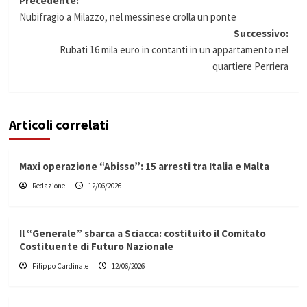
Navigazione
Precedente:
Nubifragio a Milazzo, nel messinese crolla un ponte
articolo
Successivo:
Rubati 16 mila euro in contanti in un appartamento nel
quartiere Perriera
Articoli correlati
Maxi operazione “Abisso”: 15 arresti tra Italia e Malta
Redazione
12/06/2026
Il “Generale” sbarca a Sciacca: costituito il Comitato
Costituente di Futuro Nazionale
Filippo Cardinale
12/06/2026