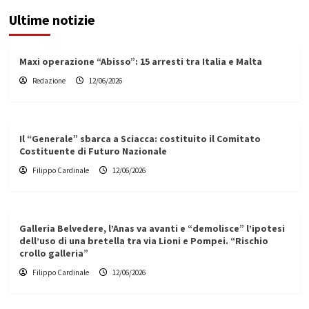
Ultime notizie
Maxi operazione “Abisso”: 15 arresti tra Italia e Malta
Redazione
12/06/2026
Il “Generale” sbarca a Sciacca: costituito il Comitato
Costituente di Futuro Nazionale
Filippo Cardinale
12/06/2026
Galleria Belvedere, l’Anas va avanti e “demolisce” l’ipotesi
dell’uso di una bretella tra via Lioni e Pompei. “Rischio
crollo galleria”
Filippo Cardinale
12/06/2026