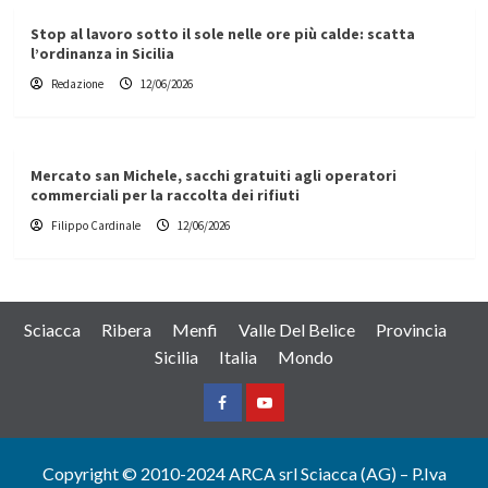
Stop al lavoro sotto il sole nelle ore più calde: scatta
l’ordinanza in Sicilia
Redazione
12/06/2026
Mercato san Michele, sacchi gratuiti agli operatori
commerciali per la raccolta dei rifiuti
Filippo Cardinale
12/06/2026
Sciacca
Ribera
Menfi
Valle Del Belice
Provincia
Sicilia
Italia
Mondo
Facebook
Yountube
Copyright © 2010-2024 ARCA srl Sciacca (AG) – P.Iva