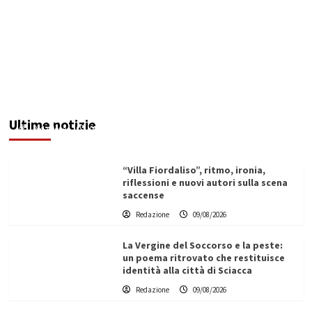
Ex Ospedale di Via Figuli, i consiglieri Brucculeri
e Blò: “Progettazione al Comune, rischio
elevato per un’opera strategica”
Ultime notizie
Redazione
09/08/2026
“Villa Fiordaliso”, ritmo, ironia,
riflessioni e nuovi autori sulla scena
saccense
Redazione
09/08/2026
La Vergine del Soccorso e la peste:
un poema ritrovato che restituisce
identità alla città di Sciacca
Redazione
09/08/2026