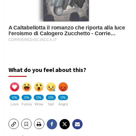
What do you feel about this?
0%
0%
0%
0%
0%
Love
Funny
Wow
Sad
Angry