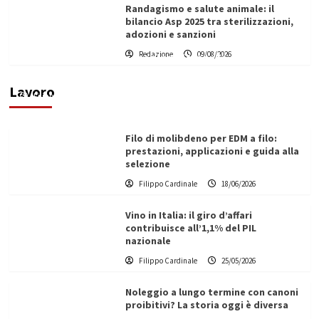
Randagismo e salute animale: il
bilancio Asp 2025 tra sterilizzazioni,
adozioni e sanzioni
L’ingegnere saccense Buscarnera partner chiave
Redazione
09/08/2026
di un progetto transnazionale per la transizione
ecologica
Lavoro
Filippo Cardinale
21/06/2026
Filo di molibdeno per EDM a filo:
prestazioni, applicazioni e guida alla
selezione
Filippo Cardinale
18/06/2026
Vino in Italia: il giro d’affari
contribuisce all’1,1% del PIL
nazionale
Filippo Cardinale
25/05/2026
Noleggio a lungo termine con canoni
proibitivi? La storia oggi è diversa