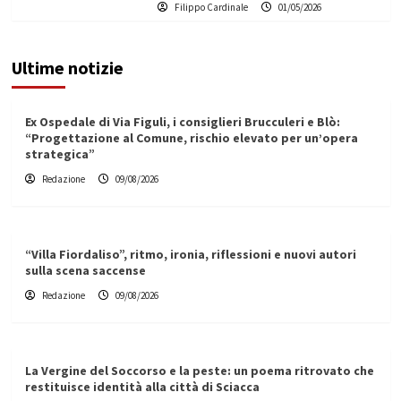
Filippo Cardinale
01/05/2026
Ultime notizie
Ex Ospedale di Via Figuli, i consiglieri Brucculeri e Blò:
“Progettazione al Comune, rischio elevato per un’opera
strategica”
Redazione
09/08/2026
“Villa Fiordaliso”, ritmo, ironia, riflessioni e nuovi autori
sulla scena saccense
Redazione
09/08/2026
La Vergine del Soccorso e la peste: un poema ritrovato che
restituisce identità alla città di Sciacca