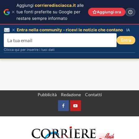
Aggiungi
corrieredisciacca.it
alle
tue fonti preferite su Google per
Aggiungi ora
restare sempre informato
Entra nella community - ricevi le notizie che contano
IA
Entra
Clicca qui per inserire i tuoi dati
Vai
Pubblicità
Redazione
Contatti
al
contenuto
Facebook
Yountube