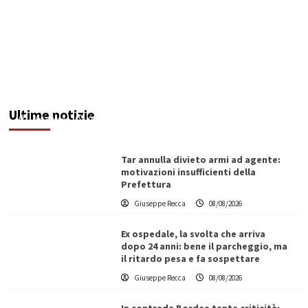
Invasi pieni, città senz’acqua: da Agrigento a
Trapani la crisi idrica è la stessa. E c’è chi invoca
l’Esercito
Ultime notizie
Redazione
08/08/2026
Tar annulla divieto armi ad agente:
motivazioni insufficienti della
Prefettura
Giuseppe Recca
08/08/2026
Ex ospedale, la svolta che arriva
dopo 24 anni: bene il parcheggio, ma
il ritardo pesa e fa sospettare
Giuseppe Recca
08/08/2026