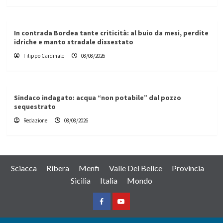
In contrada Bordea tante criticità: al buio da mesi, perdite
idriche e manto stradale dissestato
Filippo Cardinale
08/08/2026
Sindaco indagato: acqua “non potabile” dal pozzo
sequestrato
Redazione
08/08/2026
Sciacca
Ribera
Menfi
Valle Del Belice
Provincia
Sicilia
Italia
Mondo
Facebook
Yountube