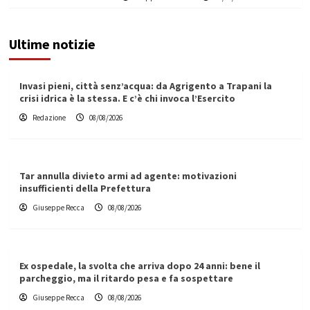
Ultime notizie
Invasi pieni, città senz’acqua: da Agrigento a Trapani la
crisi idrica è la stessa. E c’è chi invoca l’Esercito
Redazione
08/08/2026
Tar annulla divieto armi ad agente: motivazioni
insufficienti della Prefettura
Giuseppe Recca
08/08/2026
Ex ospedale, la svolta che arriva dopo 24 anni: bene il
parcheggio, ma il ritardo pesa e fa sospettare
Giuseppe Recca
08/08/2026