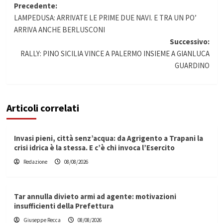
Navigazione
Precedente:
LAMPEDUSA: ARRIVATE LE PRIME DUE NAVI. E TRA UN PO’
articolo
ARRIVA ANCHE BERLUSCONI
Successivo:
RALLY: PINO SICILIA VINCE A PALERMO INSIEME A GIANLUCA
GUARDINO
Articoli correlati
Invasi pieni, città senz’acqua: da Agrigento a Trapani la
crisi idrica è la stessa. E c’è chi invoca l’Esercito
Redazione
08/08/2026
Tar annulla divieto armi ad agente: motivazioni
insufficienti della Prefettura
Giuseppe Recca
08/08/2026