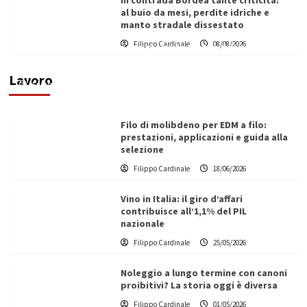
In contrada Bordea tante criticità:
al buio da mesi, perdite idriche e
manto stradale dissestato
L’ingegnere saccense Buscarnera partner chiave
Filippo Cardinale
08/08/2026
di un progetto transnazionale per la transizione
ecologica
Lavoro
Filippo Cardinale
21/06/2026
Filo di molibdeno per EDM a filo:
prestazioni, applicazioni e guida alla
selezione
Filippo Cardinale
18/06/2026
Vino in Italia: il giro d’affari
contribuisce all’1,1% del PIL
nazionale
Filippo Cardinale
25/05/2026
Noleggio a lungo termine con canoni
proibitivi? La storia oggi è diversa
Filippo Cardinale
01/05/2026