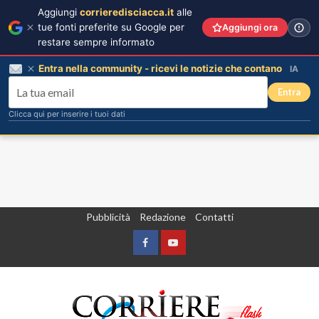
Aggiungi
corrieredisciacca.it
alle
tue fonti preferite su Google per
Aggiungi ora
restare sempre informato
Entra nella community - ricevi le notizie che contano
IA
Entra
Clicca qui per inserire i tuoi dati
Vai
Pubblicità
Redazione
Contatti
al
contenuto
Facebook
Yountube