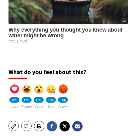
What do you feel about this?
0%
0%
0%
0%
0%
Love
Funny
Wow
Sad
Angry