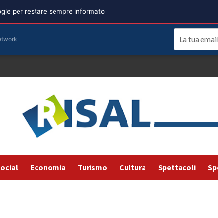
oogle per restare sempre informato
etwork
ocial
Economia
Turismo
Cultura
Spettacoli
Sp