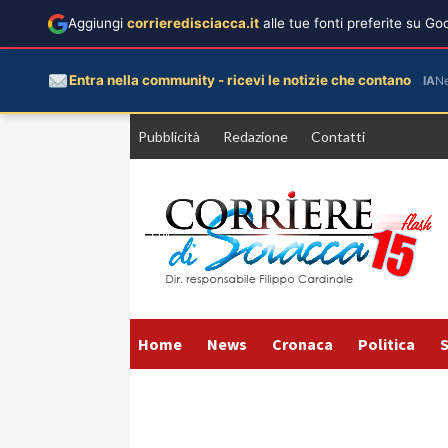
Aggiungi
corrieredisciacca.it
alle tue fonti preferite su G
Entra nella community - ricevi le notizie che contano
IA
N
Vai
Pubblicità
Redazione
Contatti
al
contenuto
Home
News
Cronaca
Politica
S