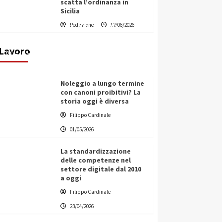
scatta l’ordinanza in
Sicilia
Vino in Italia: il giro d’affari
Redazione
12/06/2026
contribuisce all’1,1% del PIL
nazionale
Lavoro
Filippo Cardinale
25/05/2026
Noleggio a lungo termine
con canoni proibitivi? La
storia oggi è diversa
Filippo Cardinale
01/05/2026
La standardizzazione
delle competenze nel
settore digitale dal 2010
a oggi
Filippo Cardinale
23/04/2026