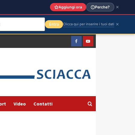
Aggiungi ora
Perche?
Entra
Clicca qui per inserire i tuoi dati
Facebook
Yountube
ort
Video
Contatti