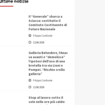
Ultime notizie
Redazione
12/06/2026
Il “Generale” sbarca a
Sciacca: costituito il
Comitato Costituente di
Futuro Nazionale
Filippo Cardinale
12/06/2026
Galleria Belvedere, l’Anas
va avanti e “demolisce”
l’ipotesi dell’uso di una
bretella tra via Lioni e
Pompei. “Rischio crollo
galleria”
Filippo Cardinale
12/06/2026
Stop al lavoro sotto il
sole nelle ore più calde: