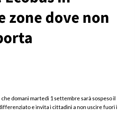
le zone dove non
 porta
 che domani martedi 1 settembre sarà sospeso il
ifferenziato e invita i cittadini a non uscire fuori i