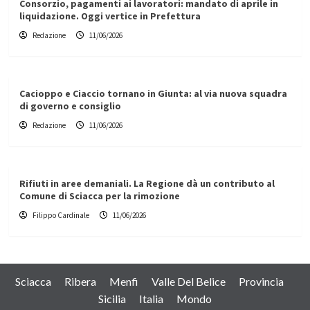
Consorzio, pagamenti ai lavoratori: mandato di aprile in
liquidazione. Oggi vertice in Prefettura
Redazione
11/06/2026
Cacioppo e Ciaccio tornano in Giunta: al via nuova squadra
di governo e consiglio
Redazione
11/06/2026
Rifiuti in aree demaniali. La Regione dà un contributo al
Comune di Sciacca per la rimozione
Filippo Cardinale
11/06/2026
Sciacca
Ribera
Menfi
Valle Del Belice
Provincia
Sicilia
Italia
Mondo