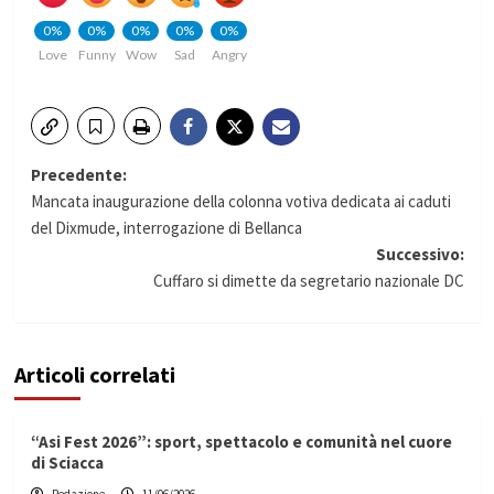
0%
0%
0%
0%
0%
Love
Funny
Wow
Sad
Angry
Navigazione
Precedente:
Mancata inaugurazione della colonna votiva dedicata ai caduti
articolo
del Dixmude, interrogazione di Bellanca
Successivo:
Cuffaro si dimette da segretario nazionale DC
Articoli correlati
“Asi Fest 2026”: sport, spettacolo e comunità nel cuore
di Sciacca