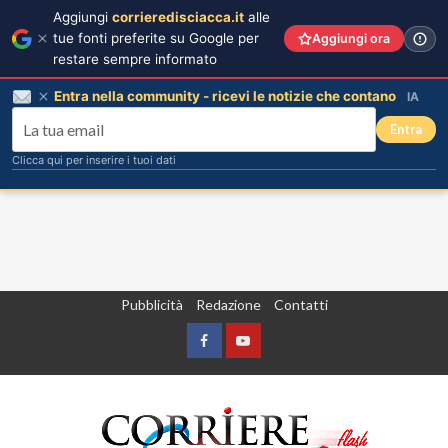
Aggiungi
corrieredisciacca.it
alle
tue fonti preferite su Google per
Aggiungi ora
restare sempre informato
Entra nella community - ricevi le notizie che contano
IA
Entra
Clicca qui per inserire i tuoi dati
Vai
Pubblicità
Redazione
Contatti
al
contenuto
Facebook
Yountube