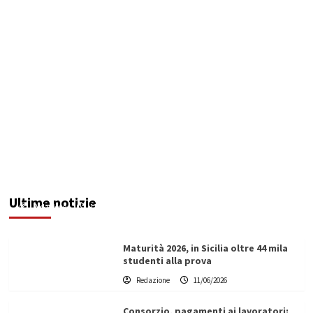
“Asi Fest 2026”: sport, spettacolo e comunità
nel cuore di Sciacca
Ultime notizie
Redazione
11/06/2026
Maturità 2026, in Sicilia oltre 44 mila
studenti alla prova
Redazione
11/06/2026
Consorzio, pagamenti ai lavoratori: