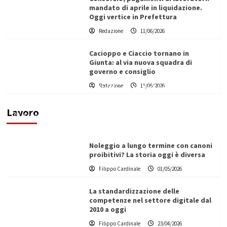
mandato di aprile in liquidazione.
Oggi vertice in Prefettura
Redazione
11/06/2026
Cacioppo e Ciaccio tornano in
Giunta: al via nuova squadra di
governo e consiglio
Redazione
11/06/2026
Vino in Italia: il giro d’affari contribuisce
all’1,1% del PIL nazionale
Lavoro
Filippo Cardinale
25/05/2026
Noleggio a lungo termine con canoni
proibitivi? La storia oggi è diversa
Filippo Cardinale
01/05/2026
La standardizzazione delle
competenze nel settore digitale dal
2010 a oggi
Filippo Cardinale
23/04/2026