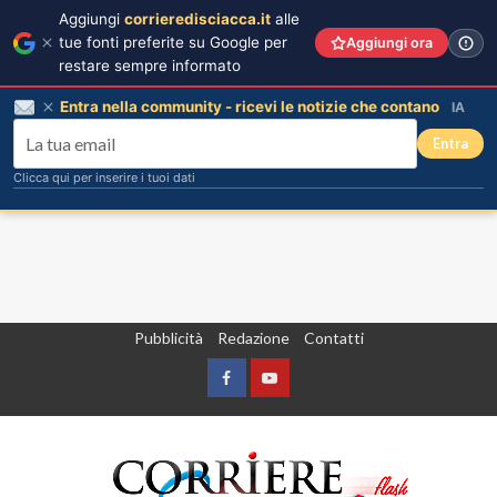
Aggiungi
corrieredisciacca.it
alle
tue fonti preferite su Google per
Aggiungi ora
restare sempre informato
Entra nella community - ricevi le notizie che contano
IA
Entra
Clicca qui per inserire i tuoi dati
Vai
Pubblicità
Redazione
Contatti
al
contenuto
Facebook
Yountube