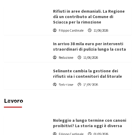
Rifiuti in aree demaniali. La Regione
dà un contributo al Comune di
Sciacca per la rimozione
Filippo Cardinale
11/06/2026
In arrivo 38 mila euro per interventi
straordinari di pulizia lungo la costa
Redazione
11/06/2026
Selinunte cambia la gestione dei
rifiuti: via i contenitori dal litorale
Redazione
11/06/2026
Vino in Italia: il giro d’affari contribuisce
all’1,1% del PIL nazionale
Lavoro
Filippo Cardinale
25/05/2026
Noleggio a lungo termine con canoni
proibitivi? La storia oggi è diversa
Filippo Cardinale
01/05/2026