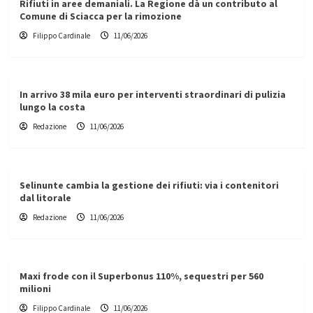
Rifiuti in aree demaniali. La Regione dà un contributo al
Comune di Sciacca per la rimozione
Filippo Cardinale
11/06/2026
In arrivo 38 mila euro per interventi straordinari di pulizia
lungo la costa
Redazione
11/06/2026
Selinunte cambia la gestione dei rifiuti: via i contenitori
dal litorale
Redazione
11/06/2026
Maxi frode con il Superbonus 110%, sequestri per 560
milioni
Filippo Cardinale
11/06/2026