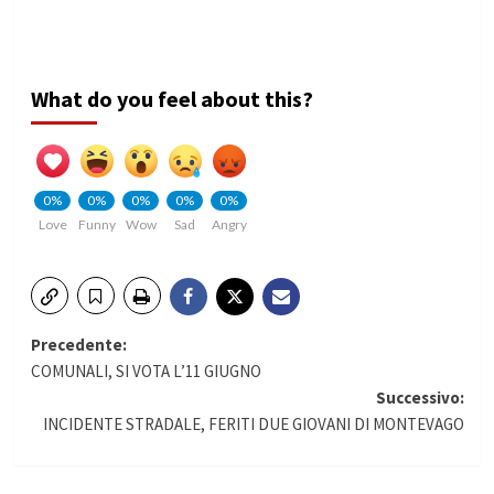
What do you feel about this?
0%
0%
0%
0%
0%
Love
Funny
Wow
Sad
Angry
Navigazione
Precedente:
COMUNALI, SI VOTA L’11 GIUGNO
articolo
Successivo:
INCIDENTE STRADALE, FERITI DUE GIOVANI DI MONTEVAGO