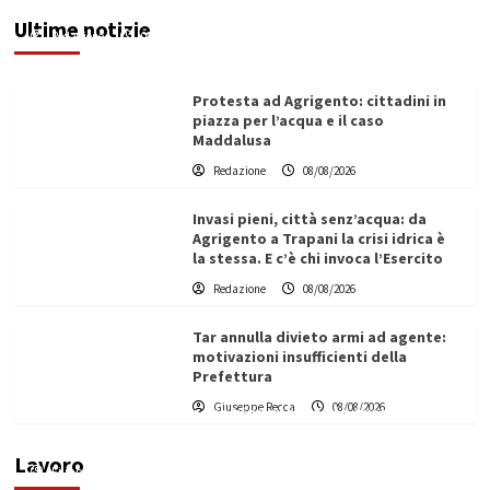
potenziata, qui solo promesse da anni”
Ultime notizie
Redazione
08/08/2026
Protesta ad Agrigento: cittadini in
piazza per l’acqua e il caso
Maddalusa
Redazione
08/08/2026
Invasi pieni, città senz’acqua: da
Agrigento a Trapani la crisi idrica è
la stessa. E c’è chi invoca l’Esercito
Redazione
08/08/2026
Tar annulla divieto armi ad agente:
motivazioni insufficienti della
Prefettura
L’ingegnere saccense Buscarnera partner chiave
Giuseppe Recca
08/08/2026
di un progetto transnazionale per la transizione
ecologica
Lavoro
Filippo Cardinale
21/06/2026