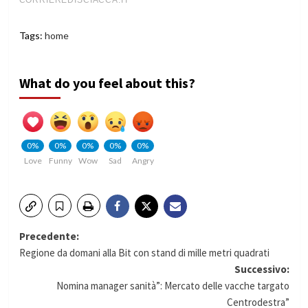
Tags:
home
What do you feel about this?
0%
0%
0%
0%
0%
Love
Funny
Wow
Sad
Angry
Navigazione
Precedente:
Regione da domani alla Bit con stand di mille metri quadrati
articolo
Successivo:
Nomina manager sanità”: Mercato delle vacche targato
Centrodestra”