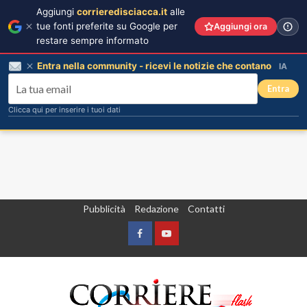
Aggiungi
corrieredisciacca.it
alle
tue fonti preferite su Google per
Aggiungi ora
restare sempre informato
Entra nella community - ricevi le notizie che contano
IA
Entra
Clicca qui per inserire i tuoi dati
Vai
Pubblicità
Redazione
Contatti
al
contenuto
Facebook
Yountube