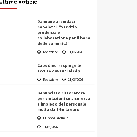
Ultime notizie
Redazione
11/06/2026
Damiano ai sindaci
neoeletti: “Servizio,
prudenza e
collaborazione per il bene
delle comunità”
Redazione
11/06/2026
Capodieci respinge le
accuse davanti al Gip
Redazione
11/06/2026
Denunciato ristoratore
per violazioni su sicurezza
e impiego del personale:
multa da 74mila euro
Filippo Cardinale
Vino in Italia: il giro d’affari
11/06/2026
contribuisce all’1,1% del PIL
nazionale