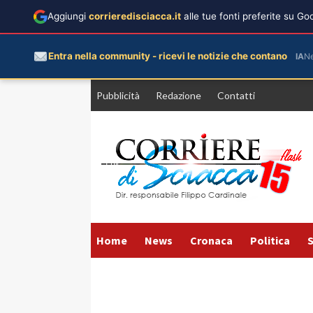
Aggiungi
corrieredisciacca.it
alle tue fonti preferite su G
Entra nella community - ricevi le notizie che contano
IA
N
Vai
Pubblicità
Redazione
Contatti
al
contenuto
Home
News
Cronaca
Politica
S