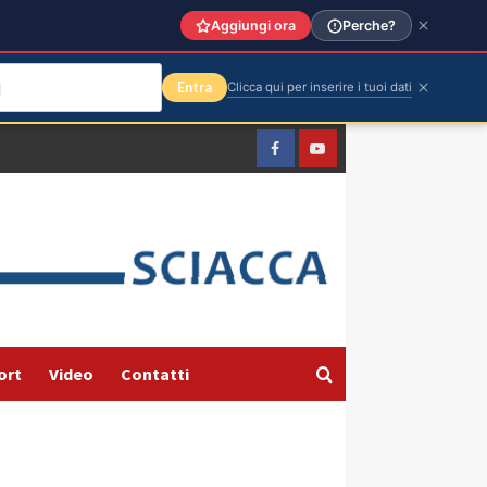
Aggiungi ora
Perche?
Entra
Clicca qui per inserire i tuoi dati
Facebook
Yountube
ort
Video
Contatti