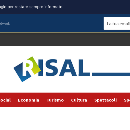
oogle per restare sempre informato
etwork
ocial
Economia
Turismo
Cultura
Spettacoli
Sp