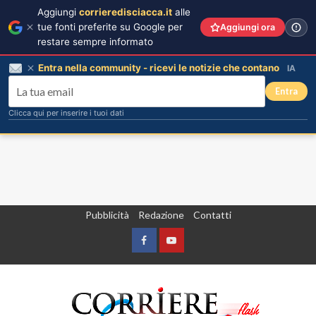
Aggiungi
corrieredisciacca.it
alle
tue fonti preferite su Google per
Aggiungi ora
restare sempre informato
Entra nella community - ricevi le notizie che contano
IA
Entra
Clicca qui per inserire i tuoi dati
Vai
Pubblicità
Redazione
Contatti
al
contenuto
Facebook
Yountube