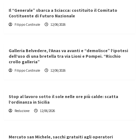
Il “Generale” sbarca a Sciacca: costituito il Comitato
Costituente di Futuro Nazionale
Filippo Cardinale
12/06/2026
Galleria Belvedere, l’Anas va avanti e “demolisce” l’ipotesi
dell’uso di una bretella tra via Lioni e Pompei. “Rischio
crollo galleria”
Filippo Cardinale
12/06/2026
Stop al lavoro sotto il sole nelle ore più calde: scatta
l’ordinanza in Sicilia
Redazione
12/06/2026
Mercato san Michele, sacchi gratuiti agli operatori