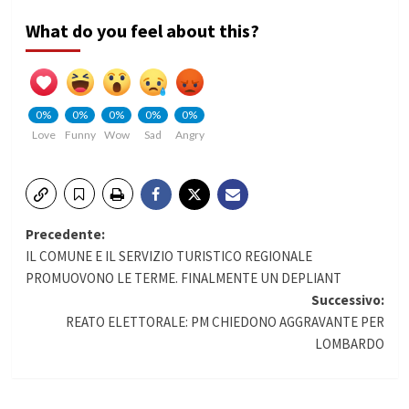
What do you feel about this?
0%
0%
0%
0%
0%
Love
Funny
Wow
Sad
Angry
Navigazione
Precedente:
IL COMUNE E IL SERVIZIO TURISTICO REGIONALE
articolo
PROMUOVONO LE TERME. FINALMENTE UN DEPLIANT
Successivo:
REATO ELETTORALE: PM CHIEDONO AGGRAVANTE PER
LOMBARDO