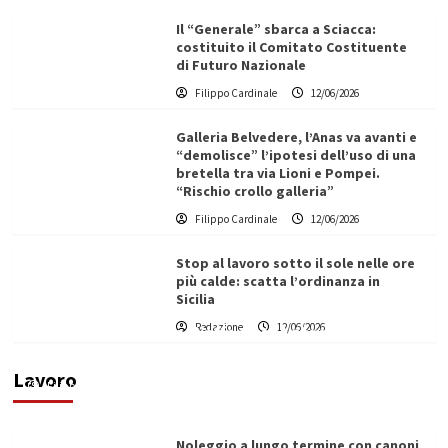
Il “Generale” sbarca a Sciacca:
costituito il Comitato Costituente
di Futuro Nazionale
Filippo Cardinale
12/06/2026
Galleria Belvedere, l’Anas va avanti e
“demolisce” l’ipotesi dell’uso di una
bretella tra via Lioni e Pompei.
“Rischio crollo galleria”
Filippo Cardinale
12/06/2026
Stop al lavoro sotto il sole nelle ore
più calde: scatta l’ordinanza in
Sicilia
Redazione
12/06/2026
Vino in Italia: il giro d’affari contribuisce
all’1,1% del PIL nazionale
Lavoro
Filippo Cardinale
25/05/2026
Noleggio a lungo termine con canoni