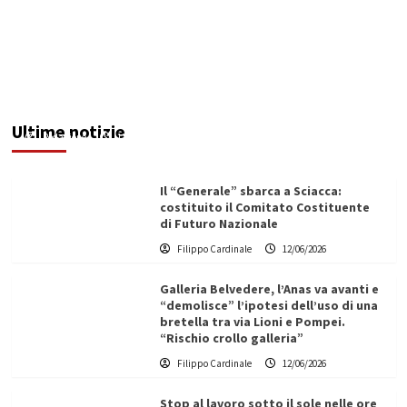
Maxi operazione “Abisso”: 15 arresti tra Italia e
Malta
Ultime notizie
Redazione
12/06/2026
Il “Generale” sbarca a Sciacca:
costituito il Comitato Costituente
di Futuro Nazionale
Filippo Cardinale
12/06/2026
Galleria Belvedere, l’Anas va avanti e
“demolisce” l’ipotesi dell’uso di una
bretella tra via Lioni e Pompei.
“Rischio crollo galleria”
Filippo Cardinale
12/06/2026
Stop al lavoro sotto il sole nelle ore