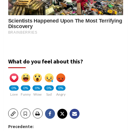
What do you feel about this?
0%
0%
0%
0%
0%
Love
Funny
Wow
Sad
Angry
Navigazione
Precedente: