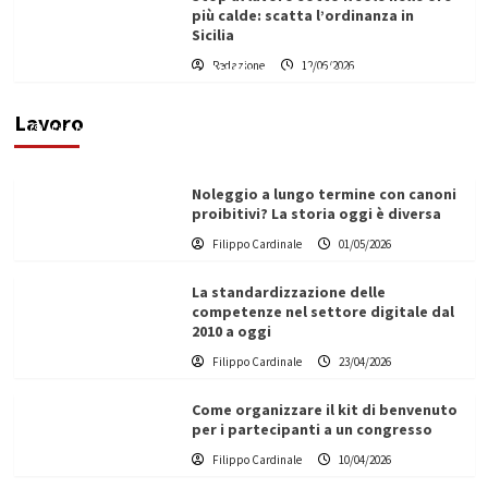
più calde: scatta l’ordinanza in
Sicilia
Redazione
12/06/2026
Vino in Italia: il giro d’affari contribuisce
all’1,1% del PIL nazionale
Lavoro
Filippo Cardinale
25/05/2026
Noleggio a lungo termine con canoni
proibitivi? La storia oggi è diversa
Filippo Cardinale
01/05/2026
La standardizzazione delle
competenze nel settore digitale dal
2010 a oggi
Filippo Cardinale
23/04/2026
Come organizzare il kit di benvenuto
per i partecipanti a un congresso
Filippo Cardinale
10/04/2026