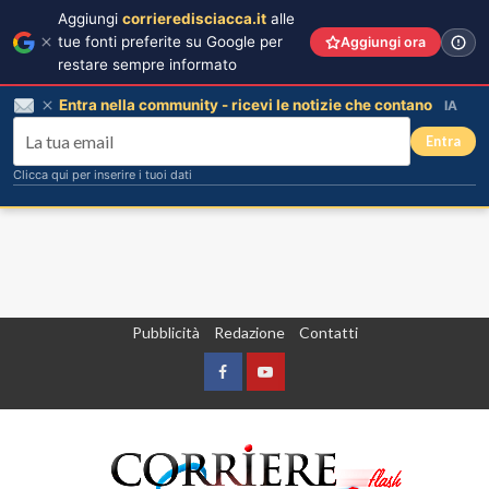
Aggiungi
corrieredisciacca.it
alle
tue fonti preferite su Google per
Aggiungi ora
restare sempre informato
Entra nella community - ricevi le notizie che contano
IA
Entra
Clicca qui per inserire i tuoi dati
Vai
Pubblicità
Redazione
Contatti
al
contenuto
Facebook
Yountube