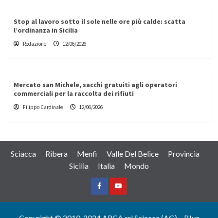
Stop al lavoro sotto il sole nelle ore più calde: scatta
l’ordinanza in Sicilia
Redazione
12/06/2026
Mercato san Michele, sacchi gratuiti agli operatori
commerciali per la raccolta dei rifiuti
Filippo Cardinale
12/06/2026
Sciacca
Ribera
Menfi
Valle Del Belice
Provincia
Sicilia
Italia
Mondo
Facebook
Yountube
Copyright © 2010-2024 ARCA srl Sciacca (AG) – P.Iva