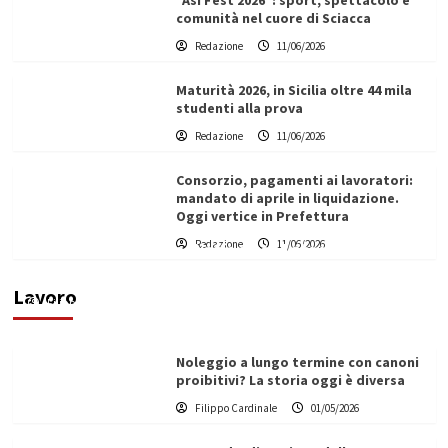
“Asi Fest 2026”: sport, spettacolo e
comunità nel cuore di Sciacca
Redazione
11/06/2026
Maturità 2026, in Sicilia oltre 44 mila
studenti alla prova
Redazione
11/06/2026
Consorzio, pagamenti ai lavoratori:
mandato di aprile in liquidazione.
Oggi vertice in Prefettura
Redazione
11/06/2026
Vino in Italia: il giro d’affari contribuisce
all’1,1% del PIL nazionale
Lavoro
Filippo Cardinale
25/05/2026
Noleggio a lungo termine con canoni
proibitivi? La storia oggi è diversa
Filippo Cardinale
01/05/2026