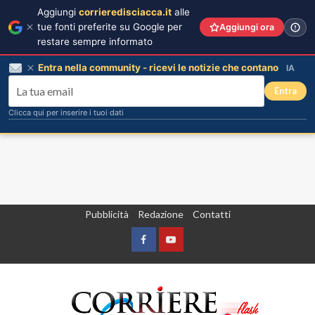
Aggiungi
corrieredisciacca.it
alle
tue fonti preferite su Google per
Aggiungi ora
restare sempre informato
Entra nella community - ricevi le notizie che contano
IA
Entra
Clicca qui per inserire i tuoi dati
Vai
Pubblicità
Redazione
Contatti
al
contenuto
Facebook
Yountube