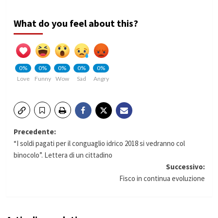
What do you feel about this?
0%
0%
0%
0%
0%
Love
Funny
Wow
Sad
Angry
Navigazione
Precedente:
“I soldi pagati per il conguaglio idrico 2018 si vedranno col
articolo
binocolo”. Lettera di un cittadino
Successivo:
Fisco in continua evoluzione