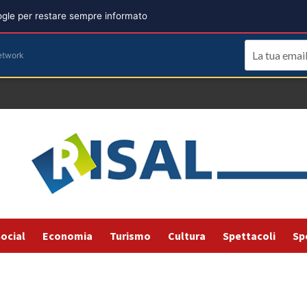
oogle per restare sempre informato
etwork
ocial
Economia
Turismo
Cultura
Spettacoli
Sp