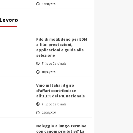
07/08/2026
transnazionale per la transizione
ecologica
Lavoro
Filippo Cardinale
21/06/2026
Filo di molibdeno per EDM
a filo: prestazioni,
applicazioni e guida alla
selezione
Filippo Cardinale
18/06/2026
Vino in Italia: il giro
d’affari contribuisce
all’1,1% del PIL nazionale
Filippo Cardinale
25/05/2026
Noleggio a lungo termine
con canoni proibitivi? La