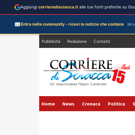
Aggiungi
corrieredisciacca.it
alle tue fonti preferite su G
Entra nella community - ricevi le notizie che contano
IA
N
Vai
Pubblicità
Redazione
Contatti
al
contenuto
Home
News
Cronaca
Politica
S