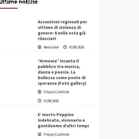
Ultime notizie
Redazione
07/08/2026
Assunzioni regionali per
vittime di violenza di
genere: 8 nulla osta già
rilasciati
Redazione
07/08/2026
“Armonia” incanta il
pubblico tra musica,
danza e poesia. La
bellezza come ponte di
speranza (Foto gallery)
Filippo Cardinale
07/08/2026
E’ morto Peppino
Indelicato, visionario e
gentiluomo d’altri tempi
L’ingegnere saccense Buscarnera
Filippo Cardinale
partner chiave di un progetto