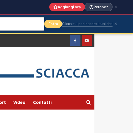
Aggiungi ora
Perche?
Entra
Clicca qui per inserire i tuoi dati
Facebook
Yountube
ort
Video
Contatti