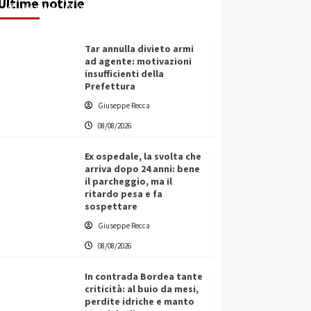
Ultime notizie
Redazione
08/08/2026
Tar annulla divieto armi
ad agente: motivazioni
insufficienti della
Prefettura
Giuseppe Recca
08/08/2026
Ex ospedale, la svolta che
arriva dopo 24 anni: bene
il parcheggio, ma il
ritardo pesa e fa
sospettare
Giuseppe Recca
08/08/2026
In contrada Bordea tante
criticità: al buio da mesi,
perdite idriche e manto