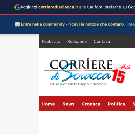
Aggiungi
corrieredisciacca.it
alle tue fonti preferite su G
Entra nella community - ricevi le notizie che contano
IA
N
Vai
Pubblicità
Redazione
Contatti
al
contenuto
Home
News
Cronaca
Politica
S