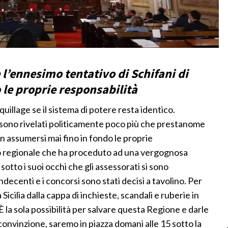
è l’ennesimo tentativo di Schifani di
 le proprie responsabilità
illage se il sistema di potere resta identico.
 sono rivelati politicamente poco più che prestanome
on assumersi mai fino in fondo le proprie
rno regionale che ha proceduto ad una vergognosa
sotto i suoi occhi che gli assessorati si sono
indecenti e i concorsi sono stati decisi a tavolino. Per
Sicilia dalla cappa di inchieste, scandali e ruberie in
 È la sola possibilità per salvare questa Regione e darle
convinzione, saremo in piazza domani alle 15 sotto la