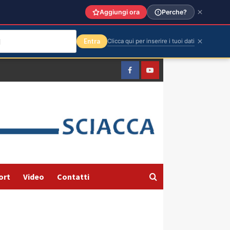
Aggiungi ora
Perche?
Entra
Clicca qui per inserire i tuoi dati
Facebook
Yountube
ort
Video
Contatti