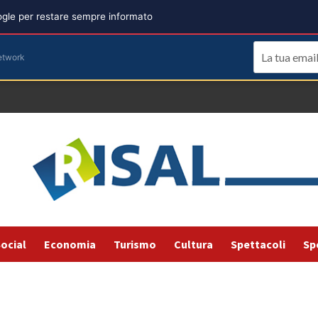
oogle per restare sempre informato
etwork
ocial
Economia
Turismo
Cultura
Spettacoli
Sp