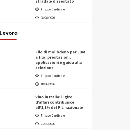
stradale dissestato
L’ingegnere saccense Buscarnera
Filippo Cardinale
partner chiave di un progetto
08/08/2026
transnazionale per la transizione
ecologica
Lavoro
Filippo Cardinale
21/06/2026
Filo di molibdeno per EDM
a filo: prestazioni,
applicazioni e guida alla
selezione
Filippo Cardinale
18/06/2026
Vino in Italia: il giro
d’affari contribuisce
all’1,1% del PIL nazionale
Filippo Cardinale
25/05/2026