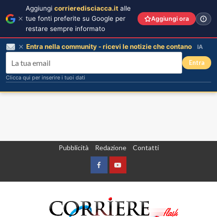
Aggiungi
corrieredisciacca.it
alle
tue fonti preferite su Google per
Aggiungi ora
restare sempre informato
Entra nella community - ricevi le notizie che contano
IA
Entra
Clicca qui per inserire i tuoi dati
Vai
Pubblicità
Redazione
Contatti
al
contenuto
Facebook
Yountube