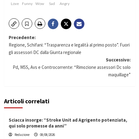
Love
Funny
Wow
Sad
Angry
Navigazione
Precedente:
Regione, Schifani: “Trasparenza e legalità al primo posto”. Fuori
articolo
gli assessori DC dalla Giunta regionale
Successivo:
Pd, M5S, Avs e Controcorrente: “Rimozione assessori Dc solo
maquillage”
Articoli correlati
Sciacca insorge: “Stroke Unit ad Agrigento potenziata,
qui solo promesse da anni”
Redazione
08/08/2026