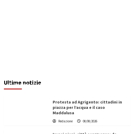
Sciacca insorge: “Stroke Unit ad Agrigento
potenziata, qui solo promesse da anni”
Ultime notizie
Redazione
08/08/2026
Protesta ad Agrigento: cittadini in
piazza per l’acqua e il caso
Maddalusa
Redazione
08/08/2026