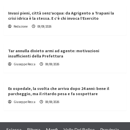
Invasi pieni, città senz’acqua: da Agrigento a Trapani la
crisi idrica è la stessa. E c’è chi invoca l’Esercito
Redazione
08/08/2026
Tar annulla divieto armi ad agente: motivazioni
insufficienti della Prefettura
Giuseppe Recca
08/08/2026
Ex ospedale, la svolta che arriva dopo 24 anni: bene il
parcheggio, ma il ritardo pesa e fa sospettare
Giuseppe Recca
08/08/2026
Sciacca
Ribera
Menfi
Valle Del Belice
Provincia