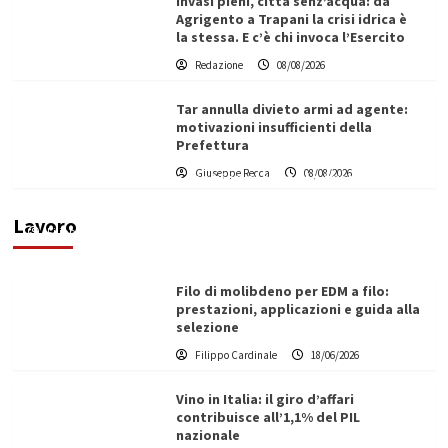
Invasi pieni, città senz’acqua: da
Agrigento a Trapani la crisi idrica è
la stessa. E c’è chi invoca l’Esercito
Redazione
08/08/2026
Tar annulla divieto armi ad agente:
motivazioni insufficienti della
Prefettura
L’ingegnere saccense Buscarnera partner chiave
Giuseppe Recca
08/08/2026
di un progetto transnazionale per la transizione
ecologica
Lavoro
Filippo Cardinale
21/06/2026
Filo di molibdeno per EDM a filo:
prestazioni, applicazioni e guida alla
selezione
Filippo Cardinale
18/06/2026
Vino in Italia: il giro d’affari
contribuisce all’1,1% del PIL
nazionale