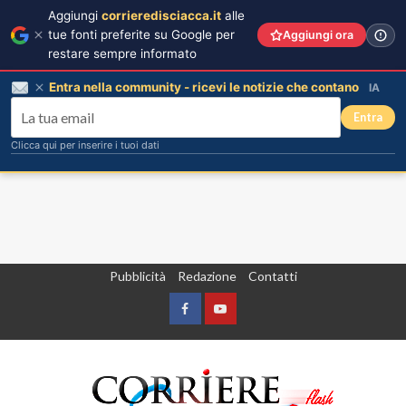
Aggiungi
corrieredisciacca.it
alle
tue fonti preferite su Google per
Aggiungi ora
restare sempre informato
Entra nella community - ricevi le notizie che contano
IA
Entra
Clicca qui per inserire i tuoi dati
Vai
Pubblicità
Redazione
Contatti
al
contenuto
Facebook
Yountube