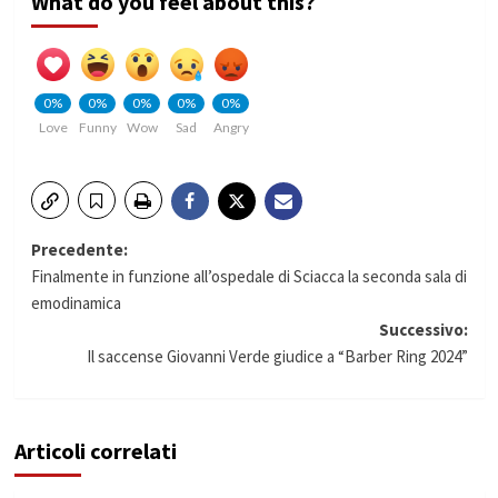
What do you feel about this?
0%
0%
0%
0%
0%
Love
Funny
Wow
Sad
Angry
Navigazione
Precedente:
Finalmente in funzione all’ospedale di Sciacca la seconda sala di
articolo
emodinamica
Successivo:
Il saccense Giovanni Verde giudice a “Barber Ring 2024”
Articoli correlati