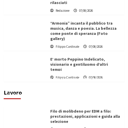
rilasciati
Redazione
07/08/2026
“Armonia” incanta il pubblico tra
musica, danza e poesia. La bellezza
come ponte di speranza (Foto
gallery)
Filippo Cardinale
07/08/2026
E’ morto Peppino Indelicato,
visionario e gentiluomo d’altri
tempi
L’ingegnere saccense Buscarnera partner chiave
Filippo Cardinale
07/08/2026
di un progetto transnazionale per la transizione
ecologica
Lavoro
Filippo Cardinale
21/06/2026
Filo di molibdeno per EDM a filo:
prestazioni, applicazioni e guida alla
selezione