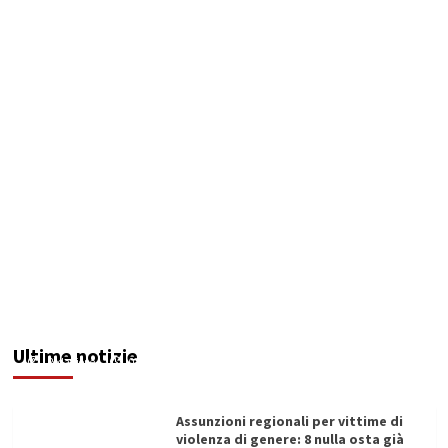
Addictus”, il viaggio di Leonardo Di Vita dentro
le fragilità dell’uomo conquista Santa
Margherita di Belìce
Ultime notizie
Redazione
07/08/2026
Assunzioni regionali per vittime di
violenza di genere: 8 nulla osta già