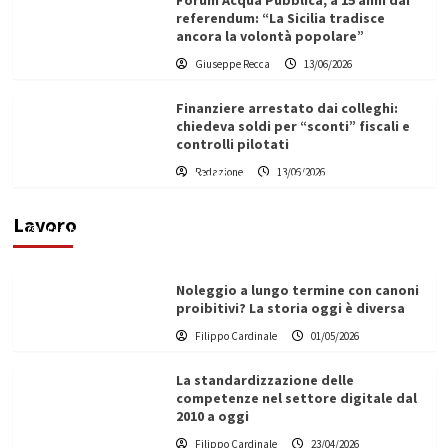
Forum Acqua Pubblica, a 15 anni dai
referendum: “La Sicilia tradisce
ancora la volontà popolare”
Giuseppe Recca
13/06/2026
Finanziere arrestato dai colleghi:
chiedeva soldi per “sconti” fiscali e
controlli pilotati
Redazione
13/06/2026
Vino in Italia: il giro d’affari contribuisce
all’1,1% del PIL nazionale
Lavoro
Filippo Cardinale
25/05/2026
Noleggio a lungo termine con canoni
proibitivi? La storia oggi è diversa
Filippo Cardinale
01/05/2026
La standardizzazione delle
competenze nel settore digitale dal
2010 a oggi
Filippo Cardinale
23/04/2026