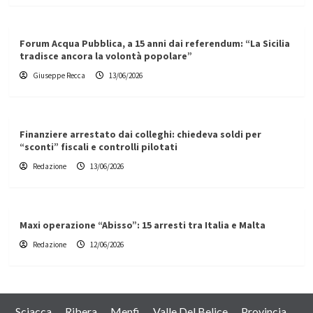
Forum Acqua Pubblica, a 15 anni dai referendum: “La Sicilia
tradisce ancora la volontà popolare”
Giuseppe Recca
13/06/2026
Finanziere arrestato dai colleghi: chiedeva soldi per
“sconti” fiscali e controlli pilotati
Redazione
13/06/2026
Maxi operazione “Abisso”: 15 arresti tra Italia e Malta
Redazione
12/06/2026
Sciacca
Ribera
Menfi
Valle Del Belice
Provincia