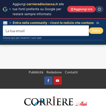
Aggiungi
corrieredisciacca.it
alle
tue fonti preferite su Google per
Aggiungi ora
restare sempre informato
Entra nella community - ricevi le notizie che contano
IA
Entra
Clicca qui per inserire i tuoi dati
Vai
Pubblicità
Redazione
Contatti
al
contenuto
Facebook
Yountube