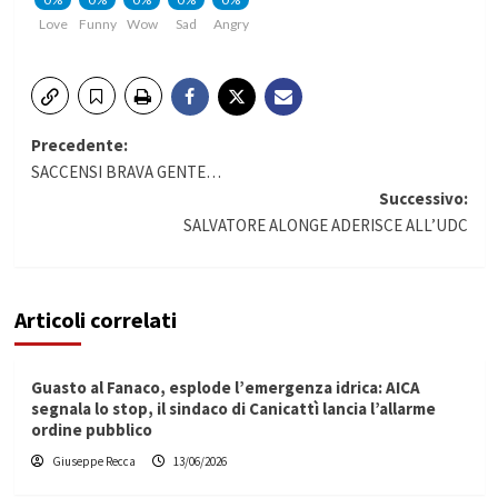
Love
Funny
Wow
Sad
Angry
Navigazione
Precedente:
SACCENSI BRAVA GENTE…
articolo
Successivo:
SALVATORE ALONGE ADERISCE ALL’UDC
Articoli correlati
Guasto al Fanaco, esplode l’emergenza idrica: AICA
segnala lo stop, il sindaco di Canicattì lancia l’allarme
ordine pubblico
Giuseppe Recca
13/06/2026