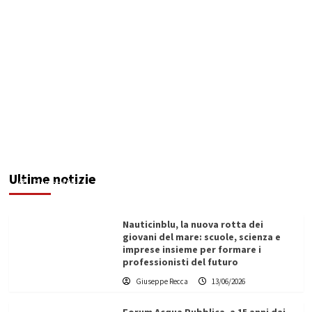
Guasto al Fanaco, esplode l’emergenza idrica:
AICA segnala lo stop, il sindaco di Canicattì
lancia l’allarme ordine pubblico
Ultime notizie
Giuseppe Recca
13/06/2026
Nauticinblu, la nuova rotta dei
giovani del mare: scuole, scienza e
imprese insieme per formare i
professionisti del futuro
Giuseppe Recca
13/06/2026