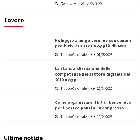
Redazione
11/06/2026
Vino in Italia: il giro d’affari contribuisce
all’1,1% del PIL nazionale
Lavoro
Filippo Cardinale
25/05/2026
Noleggio a lungo termine con canoni
proibitivi? La storia oggi è diversa
Filippo Cardinale
01/05/2026
La standardizzazione delle
competenze nel settore digitale dal
2010 a oggi
Filippo Cardinale
23/04/2026
Come organizzare il kit di benvenuto
per i partecipanti a un congresso
Filippo Cardinale
10/04/2026
Ultime notizie