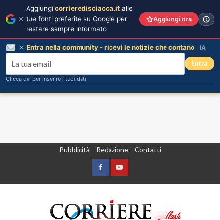
Aggiungi
corrieredisciacca.it
alle
tue fonti preferite su Google per
Aggiungi ora
restare sempre informato
Entra nella community - ricevi le notizie che contano
IA
Entra
Clicca qui per inserire i tuoi dati
Vai
Pubblicità
Redazione
Contatti
al
contenuto
Facebook
Yountube