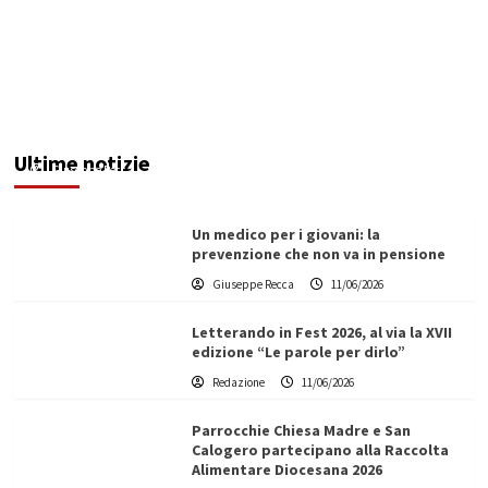
Sciacca fuori dal bando sui prodotti ittici:
Modica attacca la Giunta
Ultime notizie
Giuseppe Recca
11/06/2026
Un medico per i giovani: la
prevenzione che non va in pensione
Giuseppe Recca
11/06/2026
Letterando in Fest 2026, al via la XVII
edizione “Le parole per dirlo”
Redazione
11/06/2026
Parrocchie Chiesa Madre e San
Calogero partecipano alla Raccolta
Alimentare Diocesana 2026