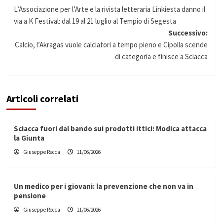
Navigazione
L’Associazione per l’Arte e la rivista letteraria Linkiesta danno il
articolo
via a K Festival: dal 19 al 21 luglio al Tempio di Segesta
Successivo:
Calcio, l’Akragas vuole calciatori a tempo pieno e Cipolla scende
di categoria e finisce a Sciacca
Articoli correlati
Sciacca fuori dal bando sui prodotti ittici: Modica attacca
la Giunta
Giuseppe Recca
11/06/2026
Un medico per i giovani: la prevenzione che non va in
pensione
Giuseppe Recca
11/06/2026