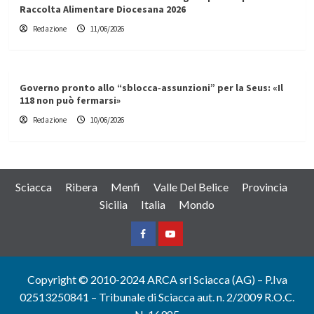
Raccolta Alimentare Diocesana 2026
Redazione
11/06/2026
Governo pronto allo “sblocca‑assunzioni” per la Seus: «Il
118 non può fermarsi»
Redazione
10/06/2026
Sciacca
Ribera
Menfi
Valle Del Belice
Provincia
Sicilia
Italia
Mondo
Facebook
Yountube
Copyright © 2010-2024 ARCA srl Sciacca (AG) – P.Iva
02513250841 – Tribunale di Sciacca aut. n. 2/2009 R.O.C.