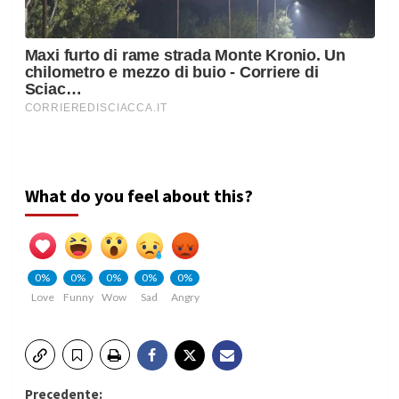
What do you feel about this?
0%
0%
0%
0%
0%
Love
Funny
Wow
Sad
Angry
Precedente: