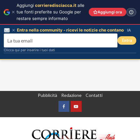
Aggiungi
corrieredisciacca.it
alle
tue fonti preferite su Google per
Aggiungi ora
restare sempre informato
Entra nella community - ricevi le notizie che contano
IA
Entra
Clicca qui per inserire i tuoi dati
Vai
Pubblicità
Redazione
Contatti
al
contenuto
Facebook
Yountube