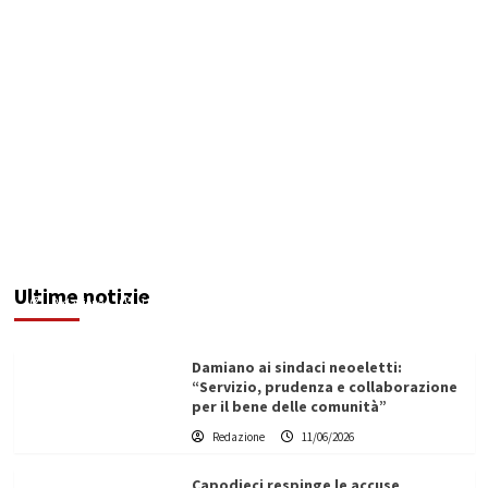
Servizio idrico: incontro a Ribera tra Aica,
amministrazione comunale e autotrasportatori
Ultime notizie
Redazione
11/06/2026
Damiano ai sindaci neoeletti:
“Servizio, prudenza e collaborazione
per il bene delle comunità”
Redazione
11/06/2026
Capodieci respinge le accuse