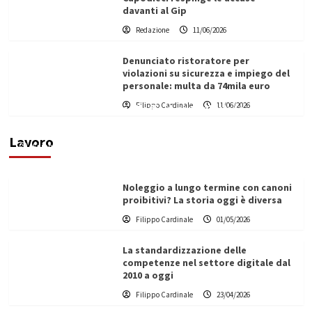
davanti al Gip
Redazione
11/06/2026
Denunciato ristoratore per
violazioni su sicurezza e impiego del
personale: multa da 74mila euro
Filippo Cardinale
11/06/2026
Vino in Italia: il giro d’affari contribuisce
all’1,1% del PIL nazionale
Lavoro
Filippo Cardinale
25/05/2026
Noleggio a lungo termine con canoni
proibitivi? La storia oggi è diversa
Filippo Cardinale
01/05/2026
La standardizzazione delle
competenze nel settore digitale dal
2010 a oggi
Filippo Cardinale
23/04/2026