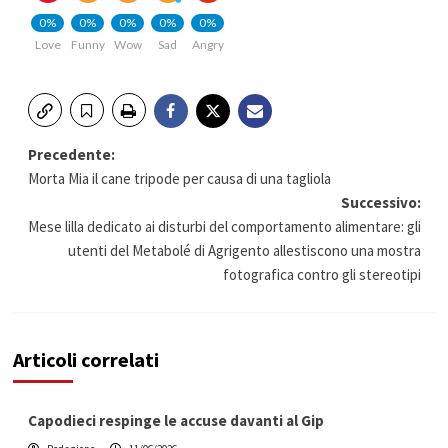
0%
0%
0%
0%
0%
Love
Funny
Wow
Sad
Angry
Navigazione
Precedente:
Morta Mia il cane tripode per causa di una tagliola
articolo
Successivo:
Mese lilla dedicato ai disturbi del comportamento alimentare: gli
utenti del Metabolé di Agrigento allestiscono una mostra
fotografica contro gli stereotipi
Articoli correlati
Capodieci respinge le accuse davanti al Gip