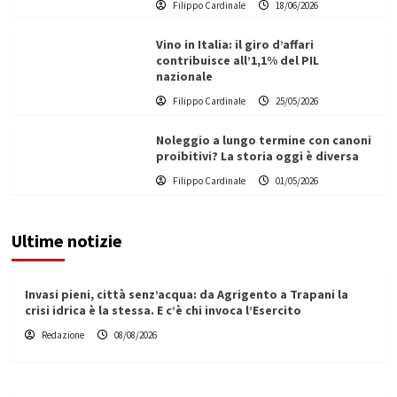
Filippo Cardinale
18/06/2026
Vino in Italia: il giro d’affari
contribuisce all’1,1% del PIL
nazionale
Filippo Cardinale
25/05/2026
Noleggio a lungo termine con canoni
proibitivi? La storia oggi è diversa
Filippo Cardinale
01/05/2026
Ultime notizie
Invasi pieni, città senz’acqua: da Agrigento a Trapani la
crisi idrica è la stessa. E c’è chi invoca l’Esercito
Redazione
08/08/2026