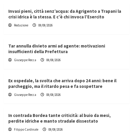
Invasi pieni, città senz’acqua: da Agrigento a Trapani la
crisi idrica è la stessa. E c’è chi invoca l’Esercito
Redazione
08/08/2026
Tar annulla divieto armi ad agente: motivazioni
insufficienti della Prefettura
Giuseppe Recca
08/08/2026
Ex ospedale, la svolta che arriva dopo 24 anni: bene il
parcheggio, ma il ritardo pesa e fa sospettare
Giuseppe Recca
08/08/2026
In contrada Bordea tante criticità: al buio da mesi,
perdite idriche e manto stradale dissestato
Filippo Cardinale
08/08/2026