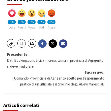
0%
0%
0%
0%
0%
Love
Funny
Wow
Sad
Angry
Navigazione
Precedente:
Dati Booking.com: Sicilia in crescita ma in provincia di Agrigento
articolo
si deve migliorare
Successivo:
Il Comando Provinciale di Agrigento scelto per l’esperimento
pratico di un ufficiale e il tirocinio degli Allievi Marescialli
Articoli correlati