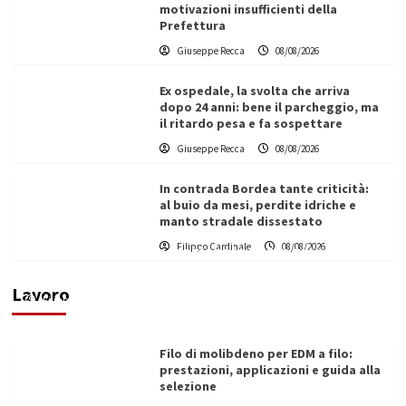
motivazioni insufficienti della
Prefettura
Giuseppe Recca
08/08/2026
Ex ospedale, la svolta che arriva
dopo 24 anni: bene il parcheggio, ma
il ritardo pesa e fa sospettare
Giuseppe Recca
08/08/2026
In contrada Bordea tante criticità:
al buio da mesi, perdite idriche e
manto stradale dissestato
L’ingegnere saccense Buscarnera partner chiave
Filippo Cardinale
08/08/2026
di un progetto transnazionale per la transizione
ecologica
Lavoro
Filippo Cardinale
21/06/2026
Filo di molibdeno per EDM a filo:
prestazioni, applicazioni e guida alla
selezione