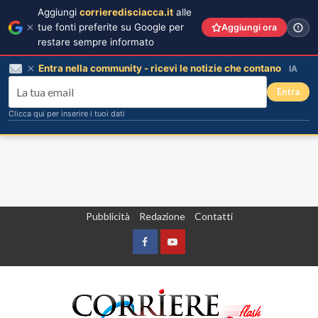
Aggiungi
corrieredisciacca.it
alle
tue fonti preferite su Google per
Aggiungi ora
restare sempre informato
Entra nella community - ricevi le notizie che contano
IA
Entra
Clicca qui per inserire i tuoi dati
Vai
Pubblicità
Redazione
Contatti
al
contenuto
Facebook
Yountube