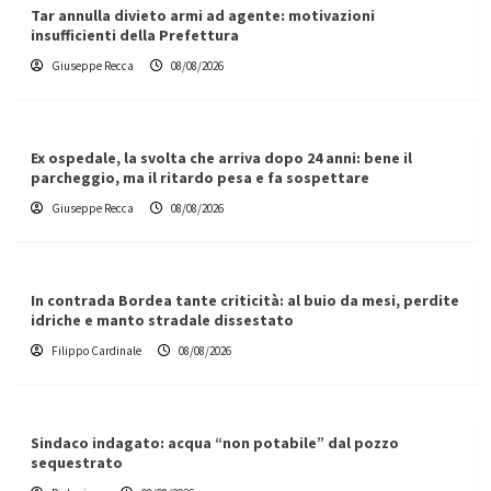
Tar annulla divieto armi ad agente: motivazioni
insufficienti della Prefettura
Giuseppe Recca
08/08/2026
Ex ospedale, la svolta che arriva dopo 24 anni: bene il
parcheggio, ma il ritardo pesa e fa sospettare
Giuseppe Recca
08/08/2026
In contrada Bordea tante criticità: al buio da mesi, perdite
idriche e manto stradale dissestato
Filippo Cardinale
08/08/2026
Sindaco indagato: acqua “non potabile” dal pozzo
sequestrato