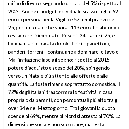
miliardi di euro, segnando un calo del 5% rispetto al
2024. Anche il budget individuale si assottiglia: 62
euro a persona per la Vigilia e 57 per il pranzo del
25, per un totale che sfiora i 119 euro. Le abitudini
restano però immutate. Pesce il 24, carne il 25, e
l’immancabile parata di dolci tipici – panettoni,
pandori, torroni – continuano a dominare le tavole.
Ma l’inflazione lascia il segno: rispetto al 2015 il
potere d’acquisto è sceso del 20%, spingendo
verso un Natale più attento alle offerte e alle
quantità. La festa rimane soprattutto domestica. Il
72% degli italiani trascorrerà le festività in casa
propria o da parenti, con percentuali più alte tra gli
over 34 e nel Mezzogiorno. Tra i giovani la quota
scende al 69%, mentre al Nord si attesta al 70%. La
dimensione sociale non scompare, ma resta