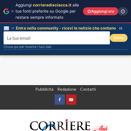
Aggiungi
corrieredisciacca.it
alle
tue fonti preferite su Google per
Aggiungi ora
restare sempre informato
Entra nella community - ricevi le notizie che contano
IA
Entra
Clicca qui per inserire i tuoi dati
Vai
Pubblicità
Redazione
Contatti
al
contenuto
Facebook
Yountube