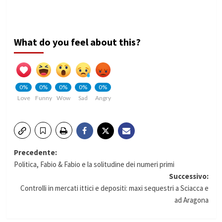
What do you feel about this?
0%
0%
0%
0%
0%
Love
Funny
Wow
Sad
Angry
Navigazione
Precedente:
Politica, Fabio & Fabio e la solitudine dei numeri primi
articolo
Successivo:
Controlli in mercati ittici e depositi: maxi sequestri a Sciacca e
ad Aragona