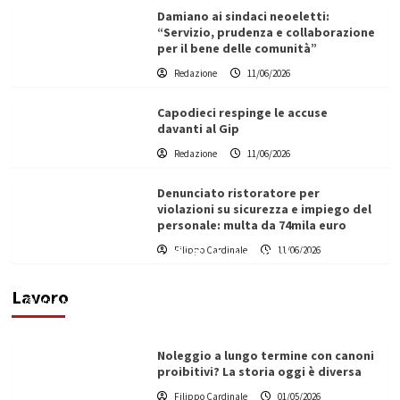
Damiano ai sindaci neoeletti:
“Servizio, prudenza e collaborazione
per il bene delle comunità”
Redazione
11/06/2026
Capodieci respinge le accuse
davanti al Gip
Redazione
11/06/2026
Denunciato ristoratore per
violazioni su sicurezza e impiego del
personale: multa da 74mila euro
Filippo Cardinale
11/06/2026
Vino in Italia: il giro d’affari contribuisce
all’1,1% del PIL nazionale
Lavoro
Filippo Cardinale
25/05/2026
Noleggio a lungo termine con canoni
proibitivi? La storia oggi è diversa
Filippo Cardinale
01/05/2026