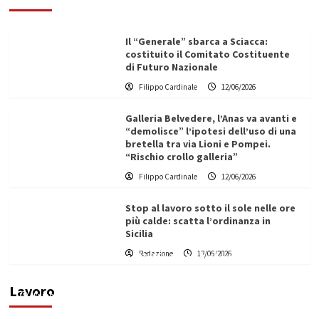
Il “Generale” sbarca a Sciacca:
costituito il Comitato Costituente
di Futuro Nazionale
Filippo Cardinale
12/06/2026
Galleria Belvedere, l’Anas va avanti e
“demolisce” l’ipotesi dell’uso di una
bretella tra via Lioni e Pompei.
“Rischio crollo galleria”
Filippo Cardinale
12/06/2026
Stop al lavoro sotto il sole nelle ore
più calde: scatta l’ordinanza in
Sicilia
Redazione
12/06/2026
Vino in Italia: il giro d’affari contribuisce
all’1,1% del PIL nazionale
Lavoro
Filippo Cardinale
25/05/2026