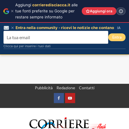
Aggiungi
corrieredisciacca.it
alle
tue fonti preferite su Google per
Aggiungi ora
restare sempre informato
Entra nella community - ricevi le notizie che contano
IA
Entra
Clicca qui per inserire i tuoi dati
Vai
Pubblicità
Redazione
Contatti
al
contenuto
Facebook
Yountube