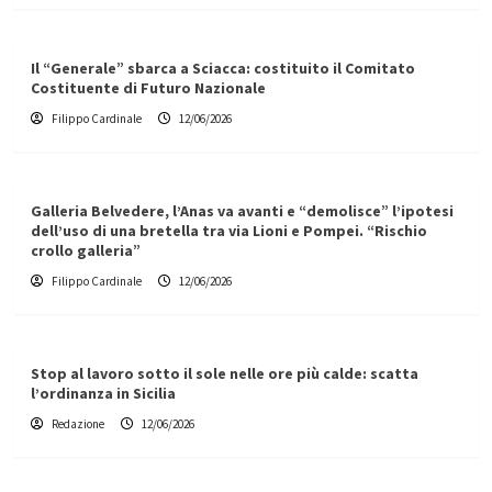
Il “Generale” sbarca a Sciacca: costituito il Comitato
Costituente di Futuro Nazionale
Filippo Cardinale
12/06/2026
Galleria Belvedere, l’Anas va avanti e “demolisce” l’ipotesi
dell’uso di una bretella tra via Lioni e Pompei. “Rischio
crollo galleria”
Filippo Cardinale
12/06/2026
Stop al lavoro sotto il sole nelle ore più calde: scatta
l’ordinanza in Sicilia
Redazione
12/06/2026