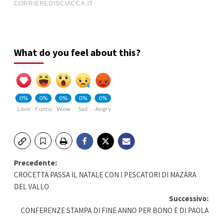
What do you feel about this?
0%
0%
0%
0%
0%
Love
Funny
Wow
Sad
Angry
Navigazione
Precedente:
CROCETTA PASSA IL NATALE CON I PESCATORI DI MAZARA
articolo
DEL VALLO
Successivo:
CONFERENZE STAMPA DI FINE ANNO PER BONO E DI PAOLA