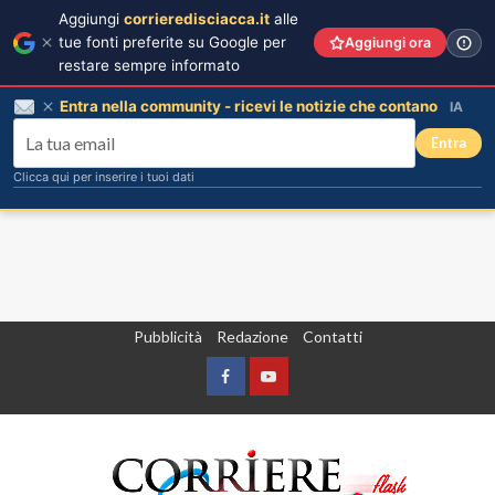
Aggiungi
corrieredisciacca.it
alle
tue fonti preferite su Google per
Aggiungi ora
restare sempre informato
Entra nella community - ricevi le notizie che contano
IA
Entra
Clicca qui per inserire i tuoi dati
Vai
Pubblicità
Redazione
Contatti
al
contenuto
Facebook
Yountube