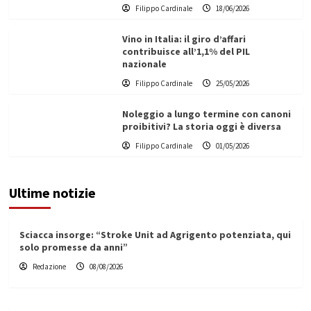
Filippo Cardinale
18/06/2026
Vino in Italia: il giro d’affari
contribuisce all’1,1% del PIL
nazionale
Filippo Cardinale
25/05/2026
Noleggio a lungo termine con canoni
proibitivi? La storia oggi è diversa
Filippo Cardinale
01/05/2026
Ultime notizie
Sciacca insorge: “Stroke Unit ad Agrigento potenziata, qui
solo promesse da anni”
Redazione
08/08/2026