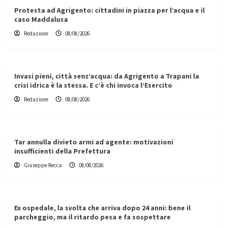
Protesta ad Agrigento: cittadini in piazza per l’acqua e il
caso Maddalusa
Redazione
08/08/2026
Invasi pieni, città senz’acqua: da Agrigento a Trapani la
crisi idrica è la stessa. E c’è chi invoca l’Esercito
Redazione
08/08/2026
Tar annulla divieto armi ad agente: motivazioni
insufficienti della Prefettura
Giuseppe Recca
08/08/2026
Ex ospedale, la svolta che arriva dopo 24 anni: bene il
parcheggio, ma il ritardo pesa e fa sospettare