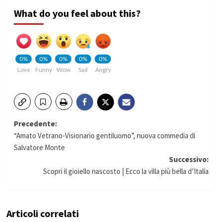
What do you feel about this?
0%
0%
0%
0%
0%
Love
Funny
Wow
Sad
Angry
Navigazione
Precedente:
“Amato Vetrano-Visionario gentiluomo”, nuova commedia di
articolo
Salvatore Monte
Successivo:
Scopri il gioiello nascosto | Ecco la villa più bella d’Italia
Articoli correlati