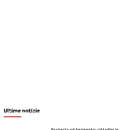
Sciacca insorge: “Stroke Unit ad Agrigento
potenziata, qui solo promesse da anni”
Ultime notizie
Redazione
08/08/2026
Protesta ad Agrigento: cittadini in