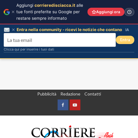
Aggiungi
corrieredisciacca.it
alle
tue fonti preferite su Google per
Aggiungi ora
restare sempre informato
Entra nella community - ricevi le notizie che contano
IA
Entra
Clicca qui per inserire i tuoi dati
Vai
Pubblicità
Redazione
Contatti
al
contenuto
Facebook
Yountube