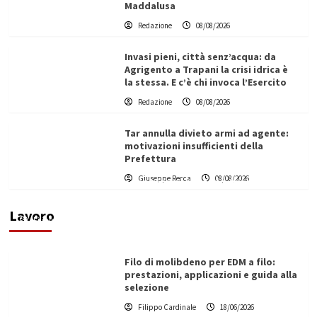
Maddalusa
Redazione
08/08/2026
Invasi pieni, città senz’acqua: da
Agrigento a Trapani la crisi idrica è
la stessa. E c’è chi invoca l’Esercito
Redazione
08/08/2026
Tar annulla divieto armi ad agente:
motivazioni insufficienti della
Prefettura
L’ingegnere saccense Buscarnera partner chiave
Giuseppe Recca
08/08/2026
di un progetto transnazionale per la transizione
ecologica
Lavoro
Filippo Cardinale
21/06/2026
Filo di molibdeno per EDM a filo:
prestazioni, applicazioni e guida alla
selezione
Filippo Cardinale
18/06/2026