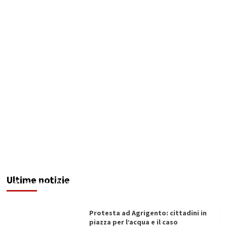
Sciacca insorge: “Stroke Unit ad Agrigento
potenziata, qui solo promesse da anni”
Ultime notizie
Redazione
08/08/2026
Protesta ad Agrigento: cittadini in
piazza per l’acqua e il caso