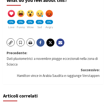
What do you feel about this?
0%
0%
0%
0%
0%
Love
Funny
Wow
Sad
Angry
Navigazione
Precedente:
Dati pluviometrici: a novembre piogge eccezionali nella zona di
articolo
Sciacca
Successivo:
Hamilton vince in Arabia Saudita e raggiunge Verstappen
Articoli correlati