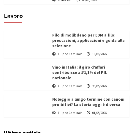
Redazione
09/08/2026
di un progetto transnazionale per la transizione
ecologica
Lavoro
Filippo Cardinale
21/06/2026
Filo di molibdeno per EDM a filo:
prestazioni, applicazioni e guida alla
selezione
Filippo Cardinale
18/06/2026
Vino in Italia: il giro d’affari
contribuisce all’1,1% del PIL
nazionale
Filippo Cardinale
25/05/2026
Noleggio a lungo termine con canoni
proibitivi? La storia oggi è diversa
Filippo Cardinale
01/05/2026
Ultime notizie