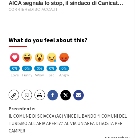
What do you feel about this?
0%
0%
0%
0%
0%
Love
Funny
Wow
Sad
Angry
Navigazione
Precedente:
IL COMUNE DI SCIACCA (AG) VINCE IL BANDO “I COMUNI DEL
articolo
TURISMO ALL’ARIA APERTA”. AL VIA UN’AREA DI SOSTA PER
CAMPER