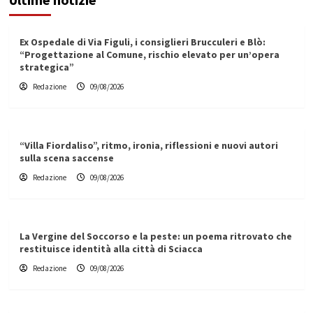
Ex Ospedale di Via Figuli, i consiglieri Brucculeri e Blò:
“Progettazione al Comune, rischio elevato per un’opera
strategica”
Redazione
09/08/2026
“Villa Fiordaliso”, ritmo, ironia, riflessioni e nuovi autori
sulla scena saccense
Redazione
09/08/2026
La Vergine del Soccorso e la peste: un poema ritrovato che
restituisce identità alla città di Sciacca
Redazione
09/08/2026