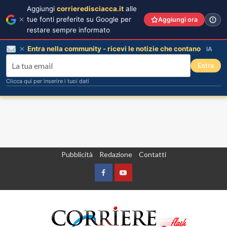
Aggiungi
corrieredisciacca.it
alle
tue fonti preferite su Google per
Aggiungi ora
restare sempre informato
Entra nella community - ricevi le notizie che contano
IA
Entra
Clicca qui per inserire i tuoi dati
Vai
Pubblicità
Redazione
Contatti
al
contenuto
Facebook
Yountube