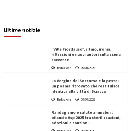
Ex Ospedale di Via Figuli, i consiglieri Brucculeri
e Blò: “Progettazione al Comune, rischio
elevato per un’opera strategica”
Ultime notizie
Redazione
09/08/2026
“Villa Fiordaliso”, ritmo, ironia,
riflessioni e nuovi autori sulla scena
saccense
Redazione
09/08/2026
La Vergine del Soccorso e la peste:
un poema ritrovato che restituisce
identità alla città di Sciacca
Redazione
09/08/2026
Randagismo e salute animale: il
bilancio Asp 2025 tra sterilizzazioni,
adozioni e sanzioni
L’ingegnere saccense Buscarnera partner chiave