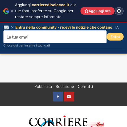
Aggiungi
corrieredisciacca.it
alle
tue fonti preferite su Google per
Aggiungi ora
restare sempre informato
Entra nella community - ricevi le notizie che contano
IA
Entra
Clicca qui per inserire i tuoi dati
Vai
Pubblicità
Redazione
Contatti
al
contenuto
Facebook
Yountube