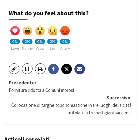
What do you feel about this?
0%
0%
0%
0%
0%
Love
Funny
Wow
Sad
Angry
Navigazione
Precedente:
Fornitura ridotta a Comuni morosi
articolo
Successivo:
Collocazione di targhe toponomastiche in tre luoghi della città
intitolate a tre partigiani saccensi
Articoli correlati