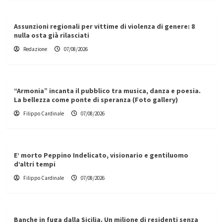
Assunzioni regionali per vittime di violenza di genere: 8
nulla osta già rilasciati
Redazione
07/08/2026
“Armonia” incanta il pubblico tra musica, danza e poesia.
La bellezza come ponte di speranza (Foto gallery)
Filippo Cardinale
07/08/2026
E’ morto Peppino Indelicato, visionario e gentiluomo
d’altri tempi
Filippo Cardinale
07/08/2026
Banche in fuga dalla Sicilia. Un milione di residenti senza