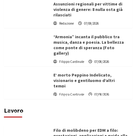
Assunzioni regionali per vittime di
violenza di genere: 8 nulla osta già
rilasciati
Redazione
07/08/2026
“Armonia” incanta il pubblico tra
musica, danza e poesia. La bellezza
come ponte di speranza (Foto
gallery)
Filippo Cardinale
07/08/2026
E’ morto Peppino Indelicato,
visionario e gentiluomo d’altri
tempi
L’ingegnere saccense Buscarnera partner chiave
Filippo Cardinale
07/08/2026
di un progetto transnazionale per la transizione
ecologica
Lavoro
Filippo Cardinale
21/06/2026
Filo di molibdeno per EDM a filo:
prestazioni, applicazioni e guida alla