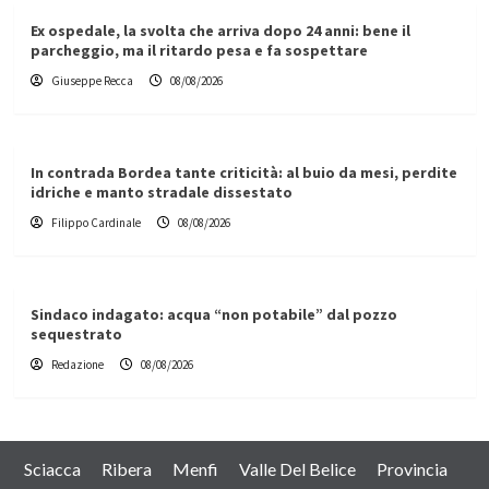
Ex ospedale, la svolta che arriva dopo 24 anni: bene il
parcheggio, ma il ritardo pesa e fa sospettare
Giuseppe Recca
08/08/2026
In contrada Bordea tante criticità: al buio da mesi, perdite
idriche e manto stradale dissestato
Filippo Cardinale
08/08/2026
Sindaco indagato: acqua “non potabile” dal pozzo
sequestrato
Redazione
08/08/2026
Sciacca
Ribera
Menfi
Valle Del Belice
Provincia