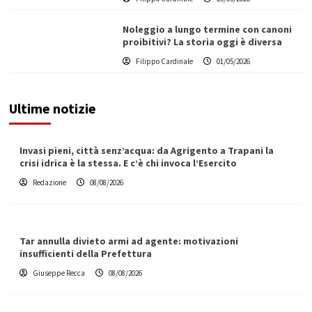
Noleggio a lungo termine con canoni
proibitivi? La storia oggi è diversa
Filippo Cardinale
01/05/2026
Ultime notizie
Invasi pieni, città senz’acqua: da Agrigento a Trapani la
crisi idrica è la stessa. E c’è chi invoca l’Esercito
Redazione
08/08/2026
Tar annulla divieto armi ad agente: motivazioni
insufficienti della Prefettura
Giuseppe Recca
08/08/2026