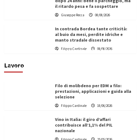
dopo 24 anni: bene il parcheggio, ma
il ritardo pesa e fa sospettare
Giuseppe Recca
08/08/2026
In contrada Bordea tante criticità:
al buio da mesi, perdite idriche e
manto stradale dissestato
L’ingegnere saccense Buscarnera partner chiave
Filippo Cardinale
08/08/2026
di un progetto transnazionale per la transizione
ecologica
Lavoro
Filippo Cardinale
21/06/2026
Filo di molibdeno per EDM a filo:
prestazioni, applicazioni e guida alla
selezione
Filippo Cardinale
18/06/2026
Vino in Italia: il giro d’affari
contribuisce all’1,1% del PIL
nazionale
Filippo Cardinale
25/05/2026