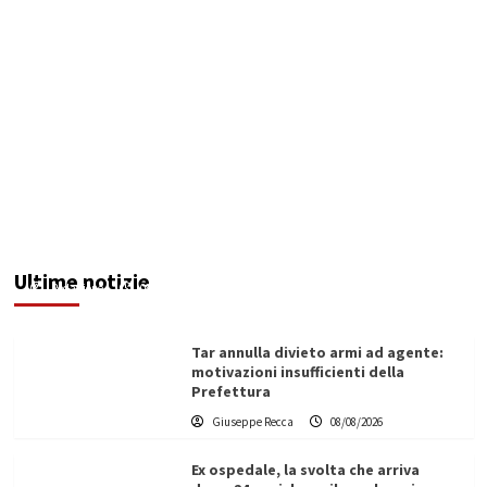
Invasi pieni, città senz’acqua: da Agrigento a
Trapani la crisi idrica è la stessa. E c’è chi invoca
l’Esercito
Ultime notizie
Redazione
08/08/2026
Tar annulla divieto armi ad agente:
motivazioni insufficienti della
Prefettura
Giuseppe Recca
08/08/2026
Ex ospedale, la svolta che arriva