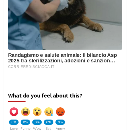
What do you feel about this?
0%
0%
0%
0%
0%
Love
Funny
Wow
Sad
Angry