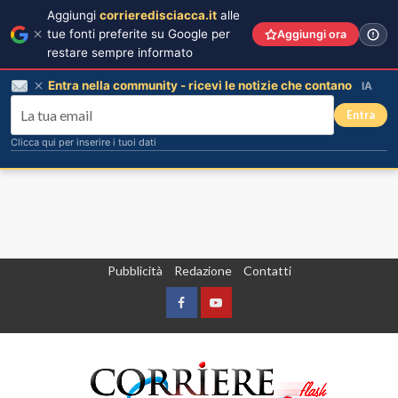
Aggiungi
corrieredisciacca.it
alle
tue fonti preferite su Google per
Aggiungi ora
restare sempre informato
Entra nella community - ricevi le notizie che contano
IA
Entra
Clicca qui per inserire i tuoi dati
Vai
Pubblicità
Redazione
Contatti
al
contenuto
Facebook
Yountube