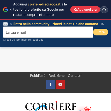
Aggiungi
corrieredisciacca.it
alle
tue fonti preferite su Google per
Aggiungi ora
restare sempre informato
Entra nella community - ricevi le notizie che contano
IA
Entra
Clicca qui per inserire i tuoi dati
Vai
Pubblicità
Redazione
Contatti
al
contenuto
Facebook
Yountube