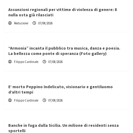
Assunzioni regionali per vittime di violenza di genere: 8
nulla osta già rilasciati
Redazione
07/08/2026
“Armonia” incanta il pubblico tra musica, danza e poesia.
La bellezza come ponte di speranza (Foto gallery)
Filippo Cardinale
07/08/2026
E’ morto Peppino Indelicato, visionario e gentiluomo
d’altri tempi
Filippo Cardinale
07/08/2026
Banche in fuga dalla Sicilia. Un milione di residenti senza
sportelli