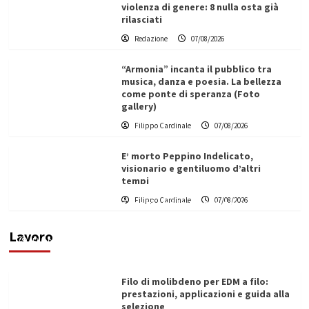
violenza di genere: 8 nulla osta già
rilasciati
Redazione
07/08/2026
“Armonia” incanta il pubblico tra
musica, danza e poesia. La bellezza
come ponte di speranza (Foto
gallery)
Filippo Cardinale
07/08/2026
E’ morto Peppino Indelicato,
visionario e gentiluomo d’altri
tempi
L’ingegnere saccense Buscarnera partner chiave
Filippo Cardinale
07/08/2026
di un progetto transnazionale per la transizione
ecologica
Lavoro
Filippo Cardinale
21/06/2026
Filo di molibdeno per EDM a filo:
prestazioni, applicazioni e guida alla
selezione