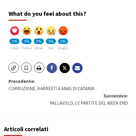
What do you feel about this?
0%
0%
0%
0%
0%
Love
Funny
Wow
Sad
Angry
Navigazione
Precedente:
CORRUZIONE, 9 ARRESTI A ANAS DI CATANIA
articolo
Successivo:
PALLAVOLO, LE PARTITE DEL WEEK END
Articoli correlati