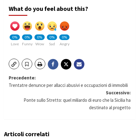
What do you feel about this?
0%
0%
0%
0%
0%
Love
Funny
Wow
Sad
Angry
Navigazione
Precedente:
Trentatre denunce per allacci abusivi e occupazioni di immobili
articolo
Successivo:
Ponte sullo Stretto: quel miliardo di euro che la Sicilia ha
destinato al progetto
Articoli correlati