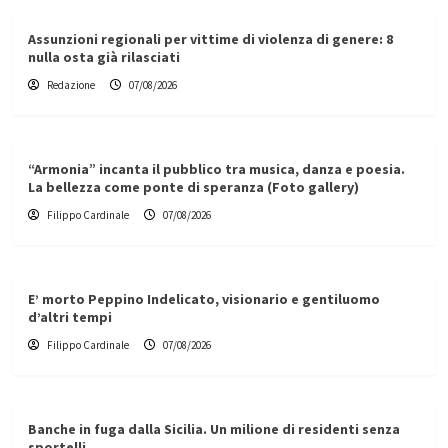
Assunzioni regionali per vittime di violenza di genere: 8
nulla osta già rilasciati
Redazione
07/08/2026
“Armonia” incanta il pubblico tra musica, danza e poesia.
La bellezza come ponte di speranza (Foto gallery)
Filippo Cardinale
07/08/2026
E’ morto Peppino Indelicato, visionario e gentiluomo
d’altri tempi
Filippo Cardinale
07/08/2026
Banche in fuga dalla Sicilia. Un milione di residenti senza
sportelli