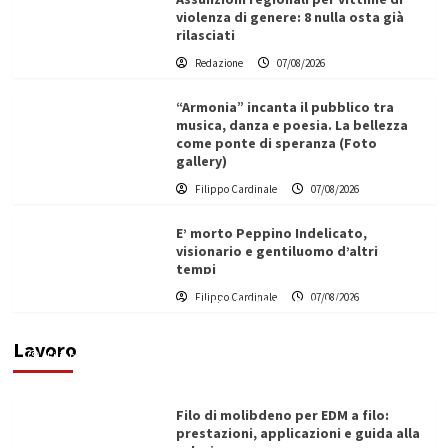
violenza di genere: 8 nulla osta già
rilasciati
Redazione
07/08/2026
“Armonia” incanta il pubblico tra
musica, danza e poesia. La bellezza
come ponte di speranza (Foto
gallery)
Filippo Cardinale
07/08/2026
E’ morto Peppino Indelicato,
visionario e gentiluomo d’altri
tempi
L’ingegnere saccense Buscarnera partner chiave
Filippo Cardinale
07/08/2026
di un progetto transnazionale per la transizione
ecologica
Lavoro
Filippo Cardinale
21/06/2026
Filo di molibdeno per EDM a filo:
prestazioni, applicazioni e guida alla