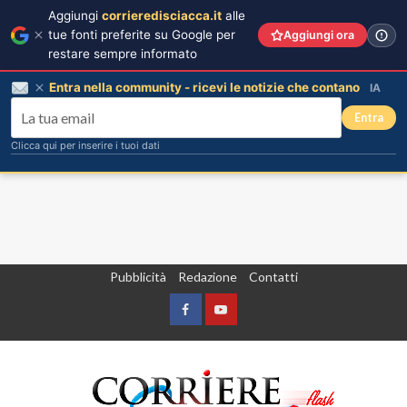
Aggiungi
corrieredisciacca.it
alle
tue fonti preferite su Google per
Aggiungi ora
restare sempre informato
Entra nella community - ricevi le notizie che contano
IA
Entra
Clicca qui per inserire i tuoi dati
Vai
Pubblicità
Redazione
Contatti
al
contenuto
Facebook
Yountube