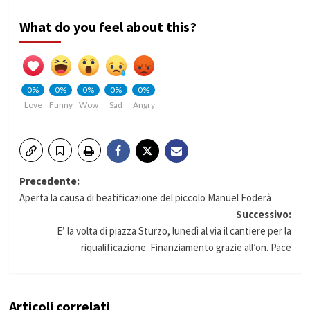
What do you feel about this?
0%
0%
0%
0%
0%
Love
Funny
Wow
Sad
Angry
Navigazione
Precedente:
Aperta la causa di beatificazione del piccolo Manuel Foderà
articolo
Successivo:
E’ la volta di piazza Sturzo, lunedì al via il cantiere per la
riqualificazione. Finanziamento grazie all’on. Pace
Articoli correlati