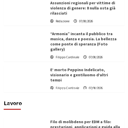
Assunzioni regionali per vittime di
violenza di genere: 8 nulla osta già
rilasciati
Redazione
07/08/2026
“Armonia” incanta il pubblico tra
musica, danza e poesia. La bellezza
come ponte di speranza (Foto
gallery)
Filippo Cardinale
07/08/2026
E’ morto Peppino Indelicato,
visionario e gentiluomo d’altri
tempi
L’ingegnere saccense Buscarnera partner chiave
Filippo Cardinale
07/08/2026
di un progetto transnazionale per la transizione
ecologica
Lavoro
Filippo Cardinale
21/06/2026
Filo di molibdeno per EDM a filo:
prestazioni, applicazioni e guida alla