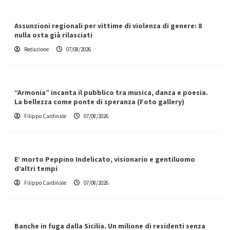
Assunzioni regionali per vittime di violenza di genere: 8
nulla osta già rilasciati
Redazione
07/08/2026
“Armonia” incanta il pubblico tra musica, danza e poesia.
La bellezza come ponte di speranza (Foto gallery)
Filippo Cardinale
07/08/2026
E’ morto Peppino Indelicato, visionario e gentiluomo
d’altri tempi
Filippo Cardinale
07/08/2026
Banche in fuga dalla Sicilia. Un milione di residenti senza