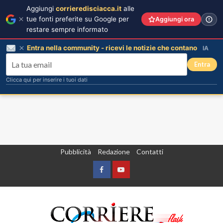
Aggiungi
corrieredisciacca.it
alle
tue fonti preferite su Google per
Aggiungi ora
restare sempre informato
Entra nella community - ricevi le notizie che contano
IA
Entra
Clicca qui per inserire i tuoi dati
Vai
Pubblicità
Redazione
Contatti
al
contenuto
Facebook
Yountube