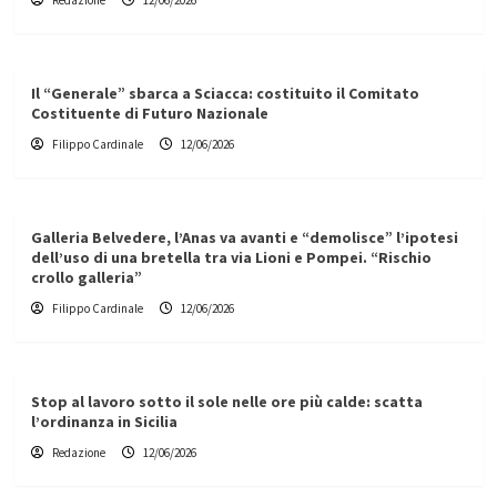
Redazione
12/06/2026
Il “Generale” sbarca a Sciacca: costituito il Comitato
Costituente di Futuro Nazionale
Filippo Cardinale
12/06/2026
Galleria Belvedere, l’Anas va avanti e “demolisce” l’ipotesi
dell’uso di una bretella tra via Lioni e Pompei. “Rischio
crollo galleria”
Filippo Cardinale
12/06/2026
Stop al lavoro sotto il sole nelle ore più calde: scatta
l’ordinanza in Sicilia
Redazione
12/06/2026