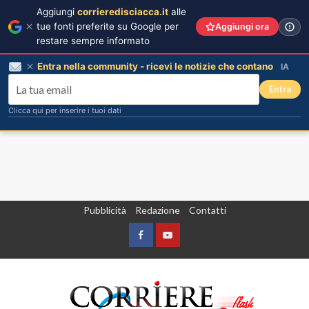
Aggiungi
corrieredisciacca.it
alle
tue fonti preferite su Google per
Aggiungi ora
restare sempre informato
Entra nella community - ricevi le notizie che contano
IA
Entra
Clicca qui per inserire i tuoi dati
Vai
Pubblicità
Redazione
Contatti
al
contenuto
Facebook
Yountube