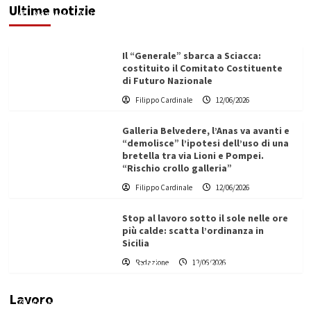
Ultime notizie
Redazione
12/06/2026
Il “Generale” sbarca a Sciacca:
costituito il Comitato Costituente
di Futuro Nazionale
Filippo Cardinale
12/06/2026
Galleria Belvedere, l’Anas va avanti e
“demolisce” l’ipotesi dell’uso di una
bretella tra via Lioni e Pompei.
“Rischio crollo galleria”
Filippo Cardinale
12/06/2026
Stop al lavoro sotto il sole nelle ore
più calde: scatta l’ordinanza in
Sicilia
Redazione
12/06/2026
Vino in Italia: il giro d’affari contribuisce
all’1,1% del PIL nazionale
Lavoro
Filippo Cardinale
25/05/2026