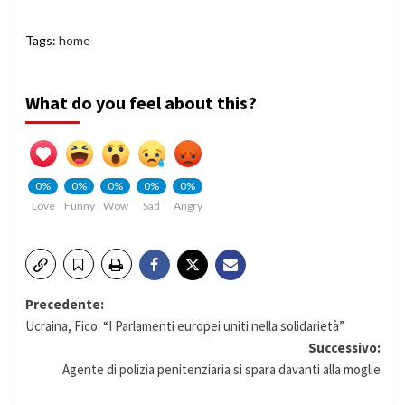
Tags:
home
What do you feel about this?
0%
0%
0%
0%
0%
Love
Funny
Wow
Sad
Angry
Navigazione
Precedente:
Ucraina, Fico: “I Parlamenti europei uniti nella solidarietà”
articolo
Successivo:
Agente di polizia penitenziaria si spara davanti alla moglie