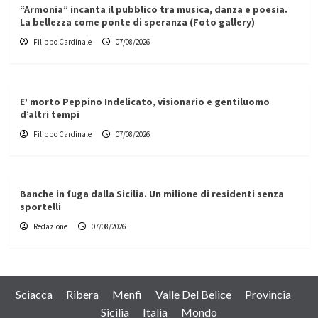
“Armonia” incanta il pubblico tra musica, danza e poesia.
La bellezza come ponte di speranza (Foto gallery)
Filippo Cardinale
07/08/2026
E’ morto Peppino Indelicato, visionario e gentiluomo
d’altri tempi
Filippo Cardinale
07/08/2026
Banche in fuga dalla Sicilia. Un milione di residenti senza
sportelli
Redazione
07/08/2026
Sciacca
Ribera
Menfi
Valle Del Belice
Provincia
Sicilia
Italia
Mondo