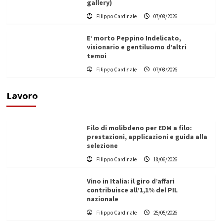
gallery)
Filippo Cardinale
07/08/2026
E’ morto Peppino Indelicato,
visionario e gentiluomo d’altri
tempi
L’ingegnere saccense Buscarnera partner chiave
Filippo Cardinale
07/08/2026
di un progetto transnazionale per la transizione
ecologica
Lavoro
Filippo Cardinale
21/06/2026
Filo di molibdeno per EDM a filo:
prestazioni, applicazioni e guida alla
selezione
Filippo Cardinale
18/06/2026
Vino in Italia: il giro d’affari
contribuisce all’1,1% del PIL
nazionale
Filippo Cardinale
25/05/2026