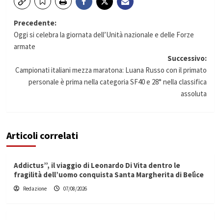
Navigazione
Precedente:
Oggi si celebra la giornata dell’Unità nazionale e delle Forze
articolo
armate
Successivo:
Campionati italiani mezza maratona: Luana Russo con il primato
personale è prima nella categoria SF40 e 28° nella classifica
assoluta
Articoli correlati
Addictus”, il viaggio di Leonardo Di Vita dentro le
fragilità dell’uomo conquista Santa Margherita di Belìce
Redazione
07/08/2026