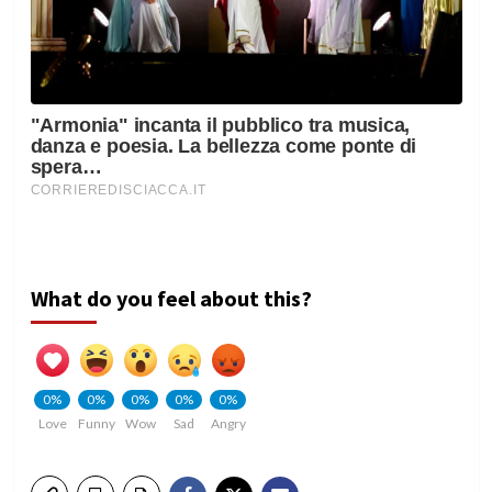
What do you feel about this?
0%
0%
0%
0%
0%
Love
Funny
Wow
Sad
Angry