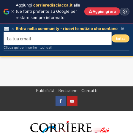
Aggiungi
corrieredisciacca.it
alle
tue fonti preferite su Google per
Aggiungi ora
restare sempre informato
Entra nella community - ricevi le notizie che contano
IA
Entra
Clicca qui per inserire i tuoi dati
Vai
Pubblicità
Redazione
Contatti
al
contenuto
Facebook
Yountube