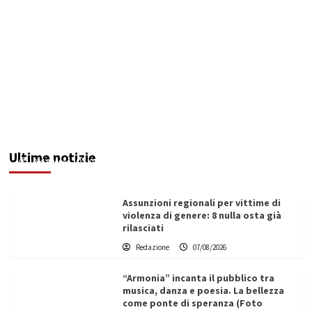
Addictus”, il viaggio di Leonardo Di Vita dentro
le fragilità dell’uomo conquista Santa
Margherita di Belìce
Ultime notizie
Redazione
07/08/2026
Assunzioni regionali per vittime di
violenza di genere: 8 nulla osta già
rilasciati
Redazione
07/08/2026
“Armonia” incanta il pubblico tra
musica, danza e poesia. La bellezza
come ponte di speranza (Foto