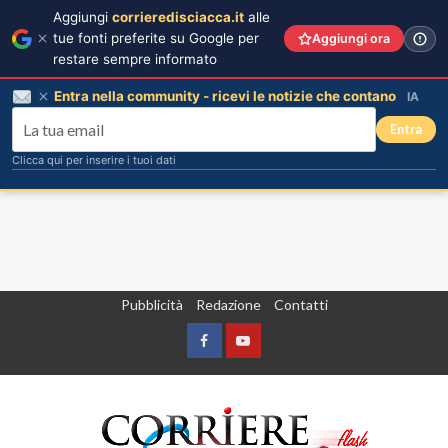
Aggiungi
corrieredisciacca.it
alle
tue fonti preferite su Google per
Aggiungi ora
restare sempre informato
Entra nella community - ricevi le notizie che contano
IA
Entra
Clicca qui per inserire i tuoi dati
Vai
Pubblicità
Redazione
Contatti
al
contenuto
Facebook
Yountube