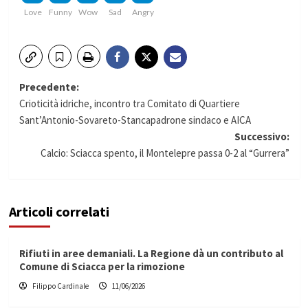
Love
Funny
Wow
Sad
Angry
Navigazione
Precedente:
Crioticità idriche, incontro tra Comitato di Quartiere
articolo
Sant’Antonio-Sovareto-Stancapadrone sindaco e AICA
Successivo:
Calcio: Sciacca spento, il Montelepre passa 0-2 al “Gurrera”
Articoli correlati
Rifiuti in aree demaniali. La Regione dà un contributo al
Comune di Sciacca per la rimozione
Filippo Cardinale
11/06/2026