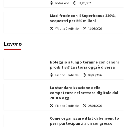
Redazione
11/06/2026
Maxi frode con il Superbonus 110%,
sequestri per 560 milioni
Filippo Cardinale
11/06/2026
Vino in Italia: il giro d’affari contribuisce
all’1,1% del PIL nazionale
Lavoro
Filippo Cardinale
25/05/2026
Noleggio a lungo termine con canoni
proibitivi? La storia oggi è diversa
Filippo Cardinale
01/05/2026
La standardizzazione delle
competenze nel settore digitale dal
2010 a oggi
Filippo Cardinale
23/04/2026
Come organizzare il kit di benvenuto
per i partecipanti a un congresso