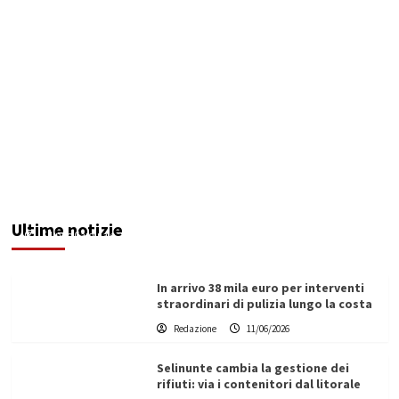
Rifiuti in aree demaniali. La Regione dà un
contributo al Comune di Sciacca per la
rimozione
Ultime notizie
Filippo Cardinale
11/06/2026
In arrivo 38 mila euro per interventi
straordinari di pulizia lungo la costa
Redazione
11/06/2026
Selinunte cambia la gestione dei
rifiuti: via i contenitori dal litorale