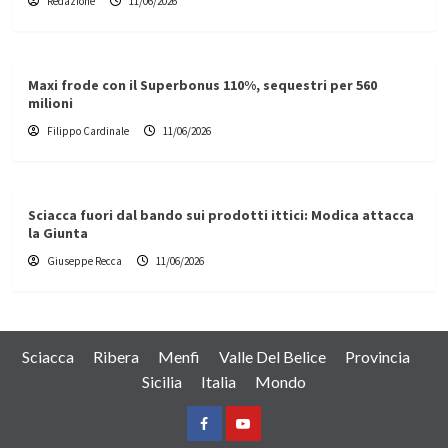
Redazione
11/06/2026
Maxi frode con il Superbonus 110%, sequestri per 560
milioni
Filippo Cardinale
11/06/2026
Sciacca fuori dal bando sui prodotti ittici: Modica attacca
la Giunta
Giuseppe Recca
11/06/2026
Sciacca
Ribera
Menfi
Valle Del Belice
Provincia
Sicilia
Italia
Mondo
Facebook
Yountube