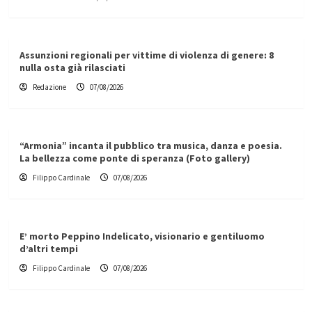
Assunzioni regionali per vittime di violenza di genere: 8
nulla osta già rilasciati
Redazione
07/08/2026
“Armonia” incanta il pubblico tra musica, danza e poesia.
La bellezza come ponte di speranza (Foto gallery)
Filippo Cardinale
07/08/2026
E’ morto Peppino Indelicato, visionario e gentiluomo
d’altri tempi
Filippo Cardinale
07/08/2026