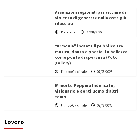
Assunzioni regionali per vittime di
violenza di genere: 8 nulla osta già
rilasciati
Redazione
07/08/2026
“Armonia” incanta il pubblico tra
musica, danza e poesia. La bellezza
come ponte di speranza (Foto
gallery)
Filippo Cardinale
07/08/2026
E’ morto Peppino Indelicato,
visionario e gentiluomo d’altri
tempi
L’ingegnere saccense Buscarnera partner chiave
Filippo Cardinale
07/08/2026
di un progetto transnazionale per la transizione
ecologica
Lavoro
Filippo Cardinale
21/06/2026