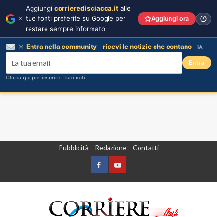
Aggiungi
corrieredisciacca.it
alle
tue fonti preferite su Google per
Aggiungi ora
restare sempre informato
Entra nella community - ricevi le notizie che contano
IA
Entra
Clicca qui per inserire i tuoi dati
Vai
Pubblicità
Redazione
Contatti
al
contenuto
Facebook
Yountube