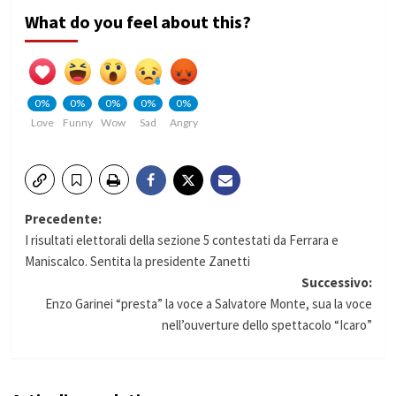
What do you feel about this?
0%
0%
0%
0%
0%
Love
Funny
Wow
Sad
Angry
Navigazione
Precedente:
I risultati elettorali della sezione 5 contestati da Ferrara e
articolo
Maniscalco. Sentita la presidente Zanetti
Successivo:
Enzo Garinei “presta” la voce a Salvatore Monte, sua la voce
nell’ouverture dello spettacolo “Icaro”