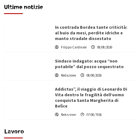
Ultime notizie
Redazione
08/08/2026
In contrada Bordea tante criticità:
al buio da mesi, perdite idriche e
manto stradale dissestato
Filippo Cardinale
08/08/2026
Sindaco indagato: acqua “non
potabile” dal pozzo sequestrato
Redazione
08/08/2026
Addictus”, il viaggio di Leonardo Di
Vita dentro le fragilità dell’uomo
conquista Santa Margherita di
Belìce
L’ingegnere saccense Buscarnera partner chiave
Redazione
07/08/2026
di un progetto transnazionale per la transizione
ecologica
Lavoro
Filippo Cardinale
21/06/2026