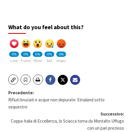
What do you feel about this?
0%
0%
0%
0%
0%
Love
Funny
Wow
Sad
Angry
Navigazione
Precedente:
Rifiuti bruciati e acque non depurate: Etnaland sotto
articolo
sequestro
Successivo:
Coppa Italia di Eccellenza, lo Sciacca torna da Montalto Uffugo
con un pari prezioso