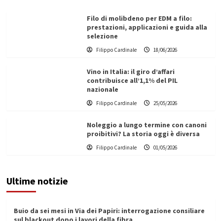
Filo di molibdeno per EDM a filo:
prestazioni, applicazioni e guida alla
selezione
Filippo Cardinale
18/06/2026
Vino in Italia: il giro d’affari
contribuisce all’1,1% del PIL
nazionale
Filippo Cardinale
25/05/2026
Noleggio a lungo termine con canoni
proibitivi? La storia oggi è diversa
Filippo Cardinale
01/05/2026
Ultime notizie
Buio da sei mesi in Via dei Papiri: interrogazione consiliare
sul blackout dopo i lavori della fibra