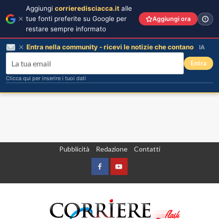
Aggiungi
corrieredisciacca.it
alle
tue fonti preferite su Google per
Aggiungi ora
restare sempre informato
Entra nella community - ricevi le notizie che contano
IA
Entra
Clicca qui per inserire i tuoi dati
Vai
Pubblicità
Redazione
Contatti
al
contenuto
Facebook
Yountube