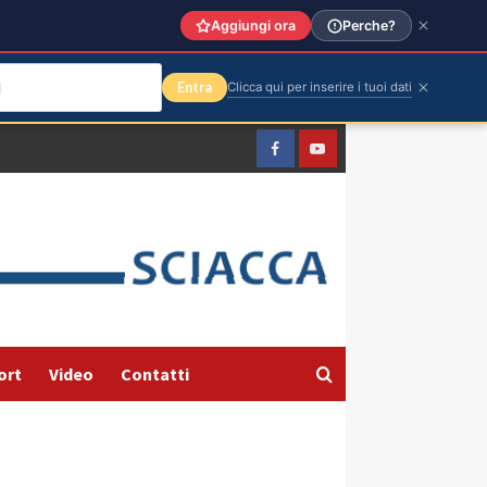
Aggiungi ora
Perche?
Entra
Clicca qui per inserire i tuoi dati
Facebook
Yountube
ort
Video
Contatti