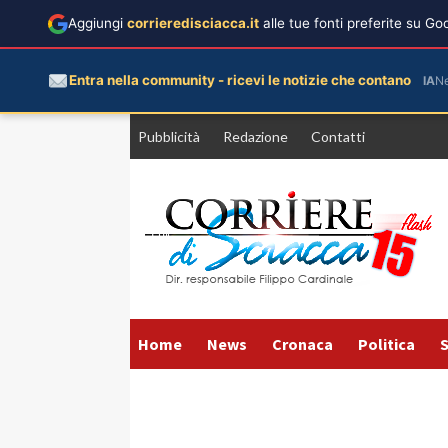
Aggiungi
corrieredisciacca.it
alle tue fonti preferite su G
Entra nella community - ricevi le notizie che contano
IA
N
Vai
Pubblicità
Redazione
Contatti
al
contenuto
Home
News
Cronaca
Politica
S