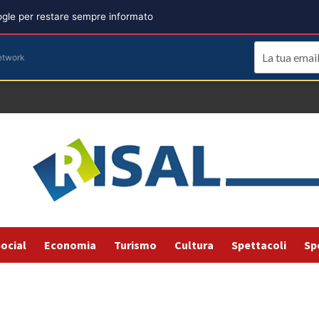
oogle per restare sempre informato
etwork
ocial
Economia
Turismo
Cultura
Spettacoli
Sp