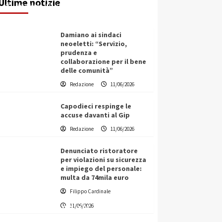
Ultime notizie
Redazione
11/06/2026
Damiano ai sindaci
neoeletti: “Servizio,
prudenza e
collaborazione per il bene
delle comunità”
Redazione
11/06/2026
Capodieci respinge le
accuse davanti al Gip
Redazione
11/06/2026
Denunciato ristoratore
per violazioni su sicurezza
e impiego del personale:
multa da 74mila euro
Filippo Cardinale
Vino in Italia: il giro d’affari
11/06/2026
contribuisce all’1,1% del PIL
nazionale