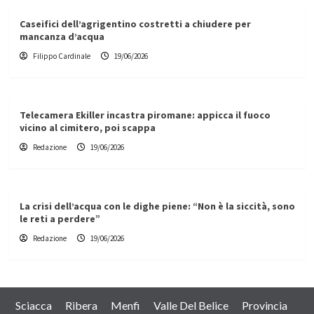
Caseifici dell’agrigentino costretti a chiudere per
mancanza d’acqua
Filippo Cardinale
19/06/2026
Telecamera Ekiller incastra piromane: appicca il fuoco
vicino al cimitero, poi scappa
Redazione
19/06/2026
La crisi dell’acqua con le dighe piene: “Non è la siccità, sono
le reti a perdere”
Redazione
19/06/2026
Sciacca
Ribera
Menfi
Valle Del Belice
Provincia