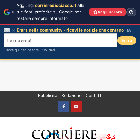
Aggiungi
corrieredisciacca.it
alle
tue fonti preferite su Google per
Aggiungi ora
restare sempre informato
Entra nella community - ricevi le notizie che contano
IA
Entra
Clicca qui per inserire i tuoi dati
Vai
Pubblicità
Redazione
Contatti
al
contenuto
Facebook
Yountube