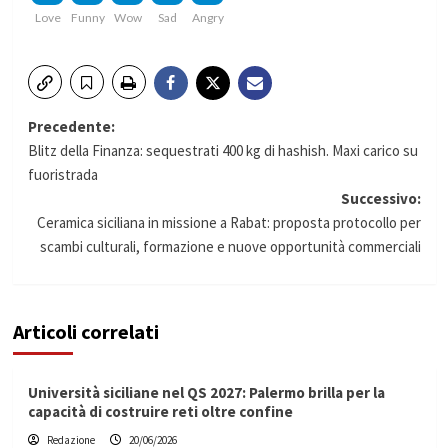
Love
Funny
Wow
Sad
Angry
Navigazione
Precedente:
Blitz della Finanza: sequestrati 400 kg di hashish. Maxi carico su
articolo
fuoristrada
Successivo:
Ceramica siciliana in missione a Rabat: proposta protocollo per
scambi culturali, formazione e nuove opportunità commerciali
Articoli correlati
Università siciliane nel QS 2027: Palermo brilla per la
capacità di costruire reti oltre confine
Redazione
20/06/2026