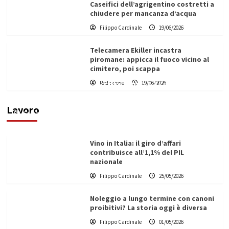
Caseifici dell’agrigentino costretti a
chiudere per mancanza d’acqua
Filippo Cardinale
19/06/2026
Telecamera Ekiller incastra
piromane: appicca il fuoco vicino al
cimitero, poi scappa
Redazione
19/06/2026
Filo di molibdeno per EDM a filo: prestazioni,
applicazioni e guida alla selezione
Lavoro
Filippo Cardinale
18/06/2026
Vino in Italia: il giro d’affari
contribuisce all’1,1% del PIL
nazionale
Filippo Cardinale
25/05/2026
Noleggio a lungo termine con canoni
proibitivi? La storia oggi è diversa
Filippo Cardinale
01/05/2026