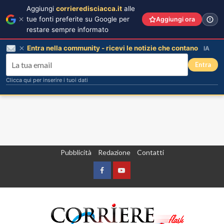
Aggiungi
corrieredisciacca.it
alle
tue fonti preferite su Google per
Aggiungi ora
restare sempre informato
Entra nella community - ricevi le notizie che contano
IA
Entra
Clicca qui per inserire i tuoi dati
Vai
Pubblicità
Redazione
Contatti
al
contenuto
Facebook
Yountube