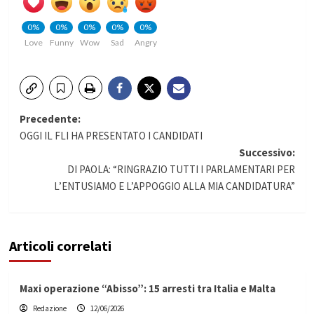
0%
0%
0%
0%
0%
Love
Funny
Wow
Sad
Angry
Navigazione
Precedente:
OGGI IL FLI HA PRESENTATO I CANDIDATI
articolo
Successivo:
DI PAOLA: “RINGRAZIO TUTTI I PARLAMENTARI PER
L’ENTUSIAMO E L’APPOGGIO ALLA MIA CANDIDATURA”
Articoli correlati
Maxi operazione “Abisso”: 15 arresti tra Italia e Malta
Redazione
12/06/2026