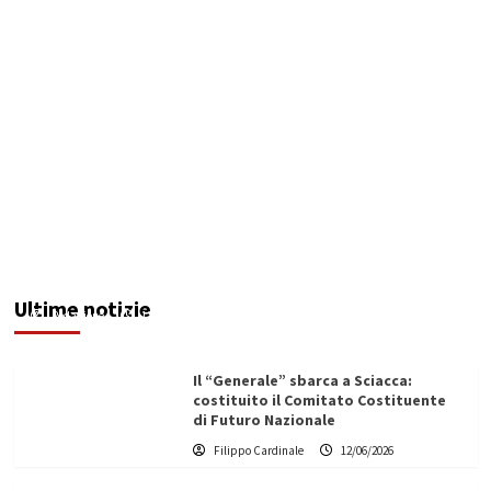
Maxi operazione “Abisso”: 15 arresti tra Italia e
Malta
Ultime notizie
Redazione
12/06/2026
Il “Generale” sbarca a Sciacca:
costituito il Comitato Costituente
di Futuro Nazionale
Filippo Cardinale
12/06/2026