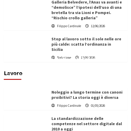
Galleria Belvedere, l’Anas va avanti e
“demolisce” l’ipotesi dell’uso di una
bretella tra via Lioni e Pompei.
“Rischio crollo galleria”
Filippo Cardinale
12/06/2026
Stop al lavoro sotto il sole nelle ore
più calde: scatta l’ordinanza in
Sicilia
Redazione
12/06/2026
Vino in Italia: il giro d’affari contribuisce
all’1,1% del PIL nazionale
Lavoro
Filippo Cardinale
25/05/2026
Noleggio a lungo termine con canoni
proibitivi? La storia oggi è diversa
Filippo Cardinale
01/05/2026
La standardizzazione delle
competenze nel settore digitale dal
2010 a oggi