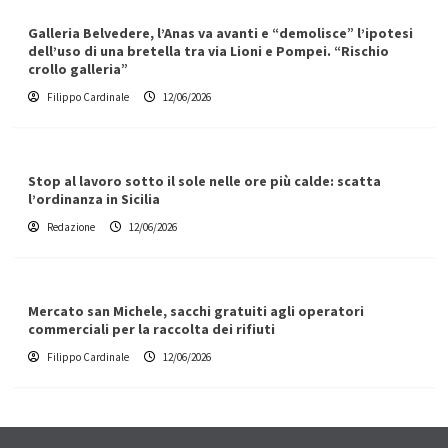
Galleria Belvedere, l’Anas va avanti e “demolisce” l’ipotesi
dell’uso di una bretella tra via Lioni e Pompei. “Rischio
crollo galleria”
Filippo Cardinale
12/06/2026
Stop al lavoro sotto il sole nelle ore più calde: scatta
l’ordinanza in Sicilia
Redazione
12/06/2026
Mercato san Michele, sacchi gratuiti agli operatori
commerciali per la raccolta dei rifiuti
Filippo Cardinale
12/06/2026