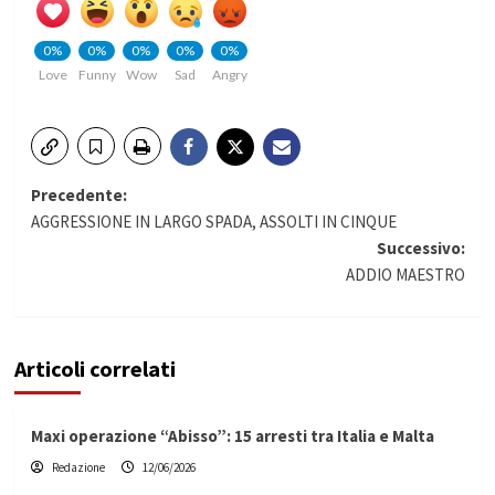
0%
0%
0%
0%
0%
Love
Funny
Wow
Sad
Angry
Navigazione
Precedente:
AGGRESSIONE IN LARGO SPADA, ASSOLTI IN CINQUE
articolo
Successivo:
ADDIO MAESTRO
Articoli correlati
Maxi operazione “Abisso”: 15 arresti tra Italia e Malta
Redazione
12/06/2026