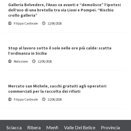
Galleria Belvedere, l’Anas va avanti e “demolisce” l’ipotesi
dell’uso di una bretella tra via Lioni e Pompei. “Rischio
crollo galleria”
Filippo Cardinale
12/06/2026
Stop al lavoro sotto il sole nelle ore più calde: scatta
l’ordinanza in Sicilia
Redazione
12/06/2026
Mercato san Michele, sacchi gratuiti agli operatori
commerciali per la raccolta dei rifiuti
Filippo Cardinale
12/06/2026
Sciacca
Ribera
Menfi
Valle Del Belice
Provincia