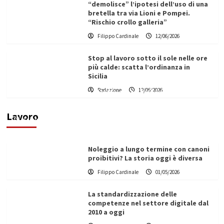
“demolisce” l’ipotesi dell’uso di una
bretella tra via Lioni e Pompei.
“Rischio crollo galleria”
Filippo Cardinale
12/06/2026
Stop al lavoro sotto il sole nelle ore
più calde: scatta l’ordinanza in
Sicilia
Redazione
12/06/2026
Vino in Italia: il giro d’affari contribuisce
all’1,1% del PIL nazionale
Lavoro
Filippo Cardinale
25/05/2026
Noleggio a lungo termine con canoni
proibitivi? La storia oggi è diversa
Filippo Cardinale
01/05/2026
La standardizzazione delle
competenze nel settore digitale dal
2010 a oggi