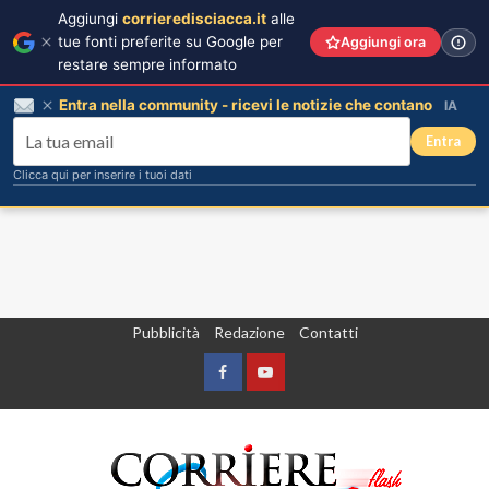
Aggiungi
corrieredisciacca.it
alle
tue fonti preferite su Google per
Aggiungi ora
restare sempre informato
Entra nella community - ricevi le notizie che contano
IA
Entra
Clicca qui per inserire i tuoi dati
Vai
Pubblicità
Redazione
Contatti
al
contenuto
Facebook
Yountube