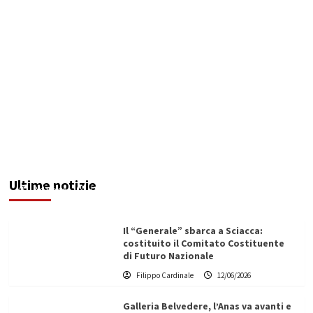
Maxi operazione “Abisso”: 15 arresti tra Italia e
Malta
Ultime notizie
Redazione
12/06/2026
Il “Generale” sbarca a Sciacca:
costituito il Comitato Costituente
di Futuro Nazionale
Filippo Cardinale
12/06/2026
Galleria Belvedere, l’Anas va avanti e