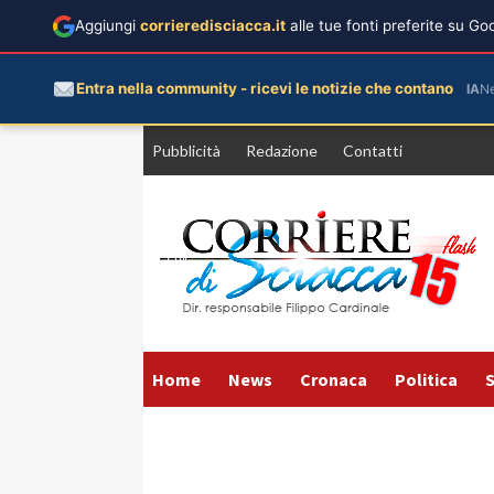
Aggiungi
corrieredisciacca.it
alle tue fonti preferite su G
Entra nella community - ricevi le notizie che contano
IA
N
Vai
Pubblicità
Redazione
Contatti
al
contenuto
Home
News
Cronaca
Politica
S