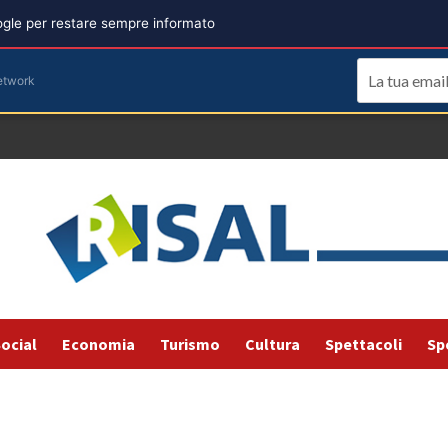
oogle per restare sempre informato
etwork
ocial
Economia
Turismo
Cultura
Spettacoli
Sp