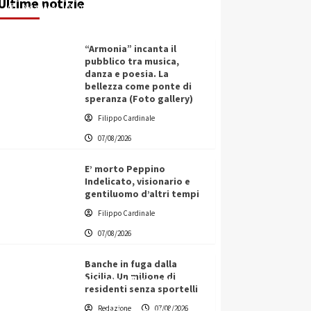
Ultime notizie
Redazione
07/08/2026
“Armonia” incanta il
pubblico tra musica,
danza e poesia. La
bellezza come ponte di
speranza (Foto gallery)
Filippo Cardinale
07/08/2026
E’ morto Peppino
Indelicato, visionario e
gentiluomo d’altri tempi
Filippo Cardinale
07/08/2026
Banche in fuga dalla
Sicilia. Un milione di
L’ingegnere saccense Buscarnera
residenti senza sportelli
partner chiave di un progetto
Redazione
07/08/2026