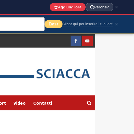
Aggiungi ora
Perche?
Entra
Clicca qui per inserire i tuoi dati
Facebook
Yountube
ort
Video
Contatti