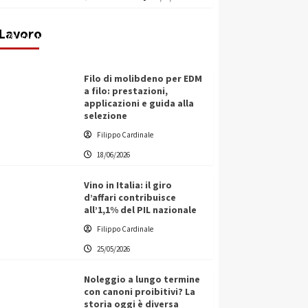
transnazionale per la transizione
ecologica
Lavoro
Filippo Cardinale
21/06/2026
Filo di molibdeno per EDM
a filo: prestazioni,
applicazioni e guida alla
selezione
Filippo Cardinale
18/06/2026
Vino in Italia: il giro
d’affari contribuisce
all’1,1% del PIL nazionale
Filippo Cardinale
25/05/2026
Noleggio a lungo termine
con canoni proibitivi? La
storia oggi è diversa