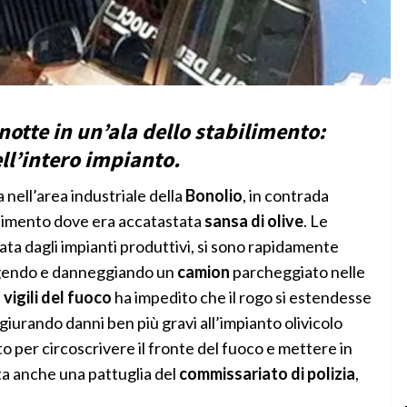
otte in un’ala dello stabilimento:
ll’intero impianto.
 nell’area industriale della
Bonolio
, in contrada
bilimento dove era accatastata
sansa di olive
. Le
ata dagli impianti produttivi, si sono rapidamente
ngendo e danneggiando un
camion
parcheggiato nelle
i
vigili del fuoco
ha impedito che il rogo si estendesse
giurando danni ben più gravi all’impianto olivicolo
to per circoscrivere il fronte del fuoco e mettere in
ta anche una pattuglia del
commissariato di polizia
,