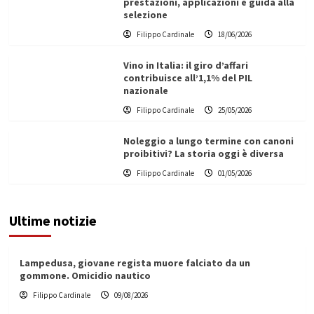
prestazioni, applicazioni e guida alla
selezione
Filippo Cardinale
18/06/2026
Vino in Italia: il giro d’affari
contribuisce all’1,1% del PIL
nazionale
Filippo Cardinale
25/05/2026
Noleggio a lungo termine con canoni
proibitivi? La storia oggi è diversa
Filippo Cardinale
01/05/2026
Ultime notizie
Lampedusa, giovane regista muore falciato da un
gommone. Omicidio nautico
Filippo Cardinale
09/08/2026