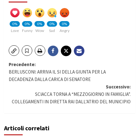
0%
0%
0%
0%
0%
Love
Funny
Wow
Sad
Angry
Navigazione
Precedente:
BERLUSCONI: ARRIVA IL SI DELLA GIUNTA PER LA
articolo
DECADENZA DALLA CARICA DI SENATORE
Successivo:
SCIACCA TORNA A “MEZZOGIORNO IN FAMIGLIA”.
COLLEGAMENTI IN DIRETTA RAI DALL’ATRIO DEL MUNICIPIO
Articoli correlati