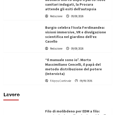
sanitari indagati, la Procura
attende gli esiti dell’autopsia
Redazione
09/08/2026
Burgio celebra l’Isola Ferdinandea:
visioni immersive, VR e divulgazione
scientifica nel giardino dell’ex
Casello
Redazione
09/08/2026
“Il manuale sono io”. Morto
Massimiliano Cencelli, il papà del
metodo distribuzione del potere
(Intervista)
L’ingegnere saccense Buscarnera partner chiave
Filippo Cardinale
09/08/2026
di un progetto transnazionale per la transizione
ecologica
Lavoro
Filippo Cardinale
21/06/2026
Filo di molibdeno per EDM a filo: