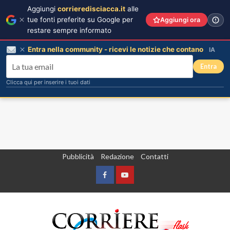
Aggiungi
corrieredisciacca.it
alle
tue fonti preferite su Google per
Aggiungi ora
restare sempre informato
Entra nella community - ricevi le notizie che contano
IA
Entra
Clicca qui per inserire i tuoi dati
Vai
Pubblicità
Redazione
Contatti
al
contenuto
Facebook
Yountube