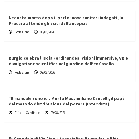
Neonato morto dopo il parto: nove sanitari indagati, la
Procura attende gli esiti dell’autopsia
Redazione
09/08/2026
Burgio celebra l’Isola Ferdinandea: visioni immersive, VR e
divulgazione scientifica nel giardino dell’ex Casello
Redazione
09/08/2026
“Il manuale sono io”. Morto Massimiliano Cencelli, il papà
del metodo distribuzione del potere (Intervista)
Filippo Cardinale
09/08/2026
Ex Ospedale di Via Figuli, i consiglieri Brucculeri e Blò: