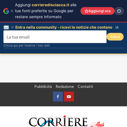
Aggiungi
corrieredisciacca.it
alle
tue fonti preferite su Google per
Aggiungi ora
restare sempre informato
Entra nella community - ricevi le notizie che contano
IA
Entra
Clicca qui per inserire i tuoi dati
Vai
Pubblicità
Redazione
Contatti
al
contenuto
Facebook
Yountube