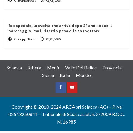
Giuseppe Recca
08/08/2026
Ex ospedale, la svolta che arriva dopo 24 anni: bene il
parcheggio, ma il ritardo pesa e fa sospettare
Giuseppe Recca
08/08/2026
Sciacca
Ribera
Menfi
Valle Del Belice
Provincia
Sicilia
Italia
Mondo
Facebook
Yountube
Copyright © 2010-2024 ARCA srl Sciacca (AG) – P.Iva
02513250841 – Tribunale di Sciacca aut. n. 2/2009 R.O.C.
N. 16985