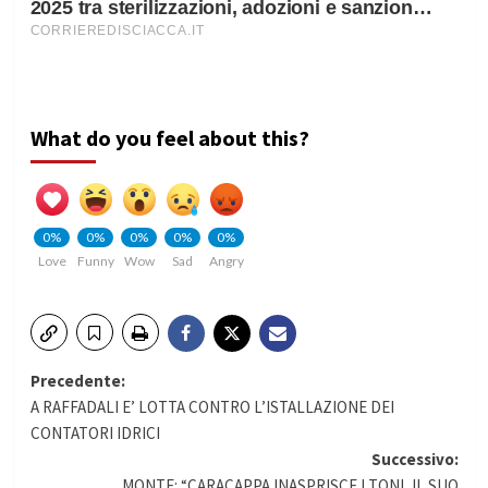
What do you feel about this?
0%
0%
0%
0%
0%
Love
Funny
Wow
Sad
Angry
Navigazione
Precedente:
A RAFFADALI E’ LOTTA CONTRO L’ISTALLAZIONE DEI
articolo
CONTATORI IDRICI
Successivo:
MONTE: “CARACAPPA INASPRISCE I TONI, IL SUO