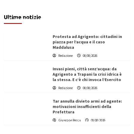
Sciacca insorge: “Stroke Unit ad Agrigento
potenziata, qui solo promesse da anni”
Ultime notizie
Redazione
08/08/2026
Protesta ad Agrigento: cittadini in
piazza per l’acqua e il caso
Maddalusa
Redazione
08/08/2026
Invasi pieni, città senz’acqua: da
Agrigento a Trapani la crisi idrica è
la stessa. E c’è chi invoca l’Esercito
Redazione
08/08/2026
Tar annulla divieto armi ad agente:
motivazioni insufficienti della
Prefettura
L’ingegnere saccense Buscarnera partner chiave
Giuseppe Recca
08/08/2026
di un progetto transnazionale per la transizione
ecologica