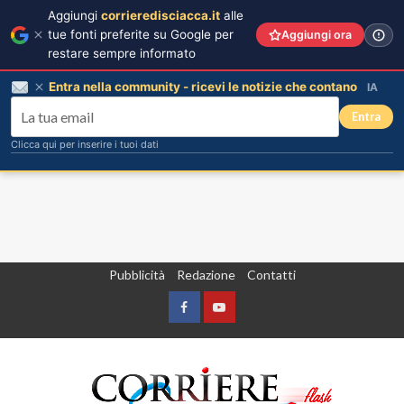
Aggiungi
corrieredisciacca.it
alle
tue fonti preferite su Google per
Aggiungi ora
restare sempre informato
Entra nella community - ricevi le notizie che contano
IA
Entra
Clicca qui per inserire i tuoi dati
Vai
Pubblicità
Redazione
Contatti
al
contenuto
Facebook
Yountube