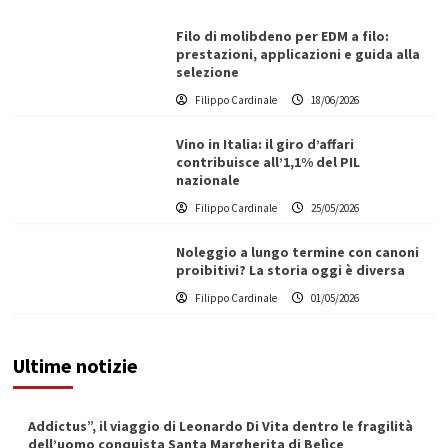
Filo di molibdeno per EDM a filo:
prestazioni, applicazioni e guida alla
selezione
Filippo Cardinale
18/06/2026
Vino in Italia: il giro d’affari
contribuisce all’1,1% del PIL
nazionale
Filippo Cardinale
25/05/2026
Noleggio a lungo termine con canoni
proibitivi? La storia oggi è diversa
Filippo Cardinale
01/05/2026
Ultime notizie
Addictus”, il viaggio di Leonardo Di Vita dentro le fragilità
dell’uomo conquista Santa Margherita di Belìce