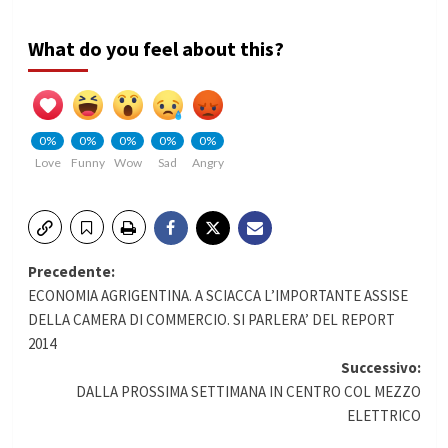
What do you feel about this?
0%
0%
0%
0%
0%
Love
Funny
Wow
Sad
Angry
Navigazione
Precedente:
ECONOMIA AGRIGENTINA. A SCIACCA L’IMPORTANTE ASSISE
articolo
DELLA CAMERA DI COMMERCIO. SI PARLERA’ DEL REPORT
2014
Successivo:
DALLA PROSSIMA SETTIMANA IN CENTRO COL MEZZO
ELETTRICO