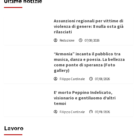
Ultime notizie
Redazione
07/08/2026
Assunzioni regionali per vittime di
violenza di genere: 8 nulla osta già
rilasciati
Redazione
07/08/2026
“Armonia” incanta il pubblico tra
musica, danza e poesia. La bellezza
come ponte di speranza (Foto
gallery)
Filippo Cardinale
07/08/2026
E’ morto Peppino Indelicato,
visionario e gentiluomo d’altri
tempi
L’ingegnere saccense Buscarnera partner chiave
Filippo Cardinale
07/08/2026
di un progetto transnazionale per la transizione
ecologica
Lavoro
Filippo Cardinale
21/06/2026