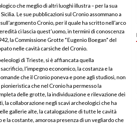
logico che meglio di altri luoghi illustra – per la sua
in Sicilia. Le sue pubblicazioni sul Cronio assommano a
i sull’argomento Cronio, per il quale ha scritto nell’arco
eredità ci lascia quest’uomo, in termini di conoscenza
 1942, la Commissione Grotte “Eugenio Boegan” del
ppato nelle cavità carsiche del Cronio.
eleologi di Trieste, si è affiancata quella
 sacrificio, l’impegno economico, la costanza e la
 domande che il Cronio poneva e pone agli studiosi, non
 pionieristica che nel Cronio ha permesso la
mpleta delle grotte, la individuazione e rilevazione dei
ti, la collaborazione negli scavi archeologici che ha
le gallerie alte, la catalogazione di tutte le cavità
so e la costante, amorosa presenza di un vegliardo che