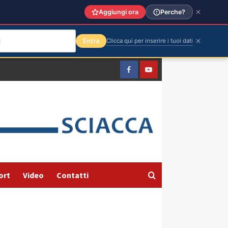
Aggiungi ora
Perche?
Entra
Clicca qui per inserire i tuoi dati
Facebook
Yountube
ort
Video
Contatti