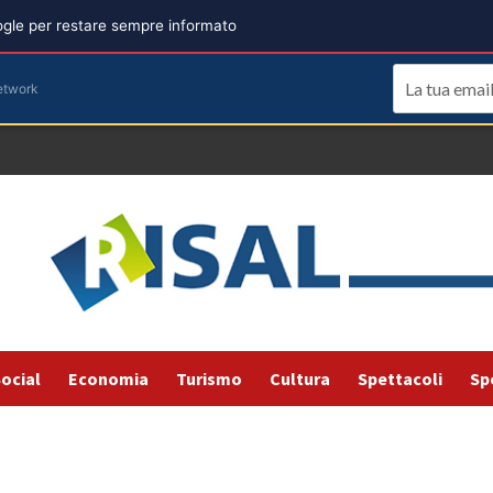
oogle per restare sempre informato
etwork
ocial
Economia
Turismo
Cultura
Spettacoli
Sp