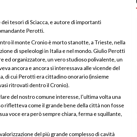
ei tesori di Sciacca, e autore di importanti
Comandante Perotti.
ntro il monte Cronio è morto stanotte, a Trieste, nella
zione di speleologi in Italia e nel mondo. Giulio Perotti
 ed organizzatore, un vero studioso polivalente, un
eva ancora e ancora si interessava alle vicende del
a, di cui Perotti era cittadino onorario (insieme
asi ritrovati dentro il Cronio).
lare del nostro comune interesse, l’ultima volta una
so rifletteva come il grande bene della città non fosse
sua voce era però sempre chiara, ferma e squillante,
 valorizzazione del più grande complesso di cavità