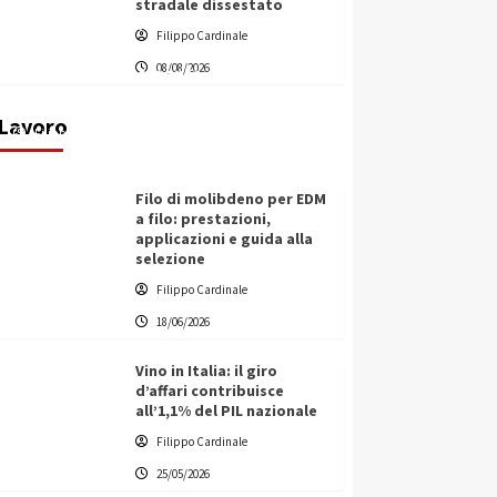
stradale dissestato
L’ingegnere saccense Buscarnera
Filippo Cardinale
partner chiave di un progetto
08/08/2026
transnazionale per la transizione
ecologica
Lavoro
Filippo Cardinale
21/06/2026
Filo di molibdeno per EDM
a filo: prestazioni,
applicazioni e guida alla
selezione
Filippo Cardinale
18/06/2026
Vino in Italia: il giro
d’affari contribuisce
all’1,1% del PIL nazionale
Filippo Cardinale
25/05/2026