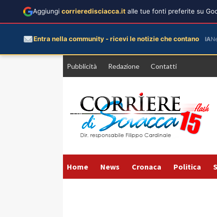
Aggiungi
corrieredisciacca.it
alle tue fonti preferite su G
Entra nella community - ricevi le notizie che contano
IA
N
Vai
Pubblicità
Redazione
Contatti
al
contenuto
Home
News
Cronaca
Politica
S