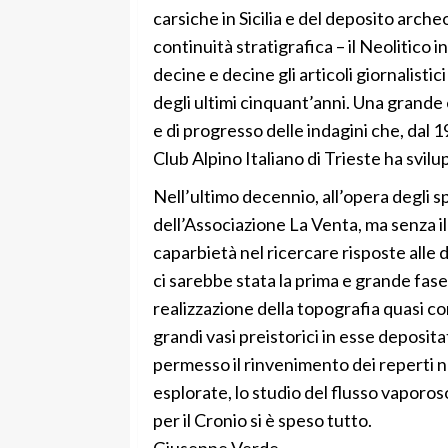
carsiche in Sicilia e del deposito archeo
continuità stratigrafica – il Neolitico 
decine e decine gli articoli giornalistic
degli ultimi cinquant’anni. Una grande 
e di progresso delle indagini che, dal
Club Alpino Italiano di Trieste ha svilu
Nell’ultimo decennio, all’opera degli sp
dell’Associazione La Venta, ma senza il
caparbietà nel ricercare risposte alle
ci sarebbe stata la prima e grande fase
realizzazione della topografia quasi co
grandi vasi preistorici in esse deposita
permesso il rinvenimento dei reperti nel
esplorate, lo studio del flusso vaporo
per il Cronio si è speso tutto.