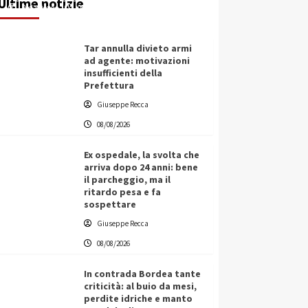
Ultime notizie
Redazione
08/08/2026
Tar annulla divieto armi
ad agente: motivazioni
insufficienti della
Prefettura
Giuseppe Recca
08/08/2026
Ex ospedale, la svolta che
arriva dopo 24 anni: bene
il parcheggio, ma il
ritardo pesa e fa
sospettare
Giuseppe Recca
08/08/2026
In contrada Bordea tante
criticità: al buio da mesi,
perdite idriche e manto