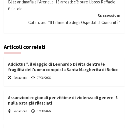
Blitz antimafia all’Arenella, 13 arresti: c’è pure il boss Raffaele
articolo
Galatolo
Successivo:
Catanzaro: “Il fallimento degli Ospedali di Comunità”
Articoli correlati
Addictus”, il viaggio di Leonardo Di Vita dentro le
fragilità dell’uomo conquista Santa Margherita di Belìce
Redazione
07/08/2026
Assunzioni regionali per vittime di violenza di genere: 8
nulla osta già rilasciati
Redazione
07/08/2026