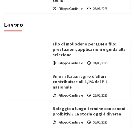
tempi
L’ingegnere saccense Buscarnera partner chiave
Filippo Cardinale
07/08/2026
di un progetto transnazionale per la transizione
ecologica
Lavoro
Filippo Cardinale
21/06/2026
Filo di molibdeno per EDM a filo:
prestazioni, applicazioni e guida alla
selezione
Filippo Cardinale
18/06/2026
Vino in Italia: il giro d’affari
contribuisce all’1,1% del PIL
nazionale
Filippo Cardinale
25/05/2026
Noleggio a lungo termine con canoni
proibitivi? La storia oggi è diversa
Filippo Cardinale
01/05/2026