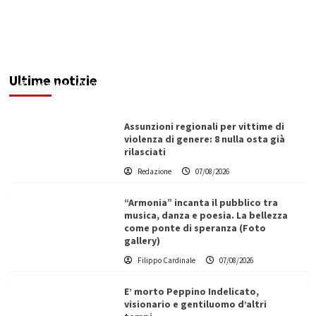
Addictus”, il viaggio di Leonardo Di Vita dentro
le fragilità dell’uomo conquista Santa
Margherita di Belìce
Ultime notizie
Redazione
07/08/2026
Assunzioni regionali per vittime di
violenza di genere: 8 nulla osta già
rilasciati
Redazione
07/08/2026
“Armonia” incanta il pubblico tra
musica, danza e poesia. La bellezza
come ponte di speranza (Foto
gallery)
Filippo Cardinale
07/08/2026
E’ morto Peppino Indelicato,
visionario e gentiluomo d’altri