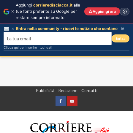
Aggiungi
corrieredisciacca.it
alle
tue fonti preferite su Google per
Aggiungi ora
restare sempre informato
Entra nella community - ricevi le notizie che contano
IA
Entra
Clicca qui per inserire i tuoi dati
Vai
Pubblicità
Redazione
Contatti
al
contenuto
Facebook
Yountube