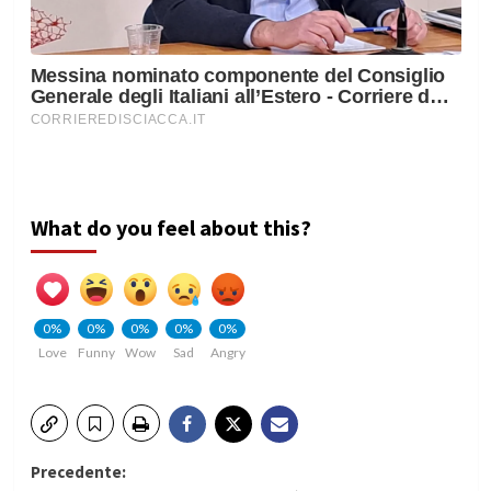
What do you feel about this?
0%
0%
0%
0%
0%
Love
Funny
Wow
Sad
Angry
Navigazione
Precedente: