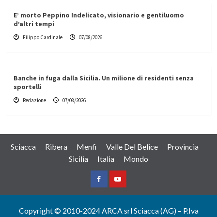
E’ morto Peppino Indelicato, visionario e gentiluomo
d’altri tempi
Filippo Cardinale
07/08/2026
Banche in fuga dalla Sicilia. Un milione di residenti senza
sportelli
Redazione
07/08/2026
Sciacca
Ribera
Menfi
Valle Del Belice
Provincia
Sicilia
Italia
Mondo
Facebook
Yountube
Copyright © 2010-2024 ARCA srl Sciacca (AG) – P.Iva