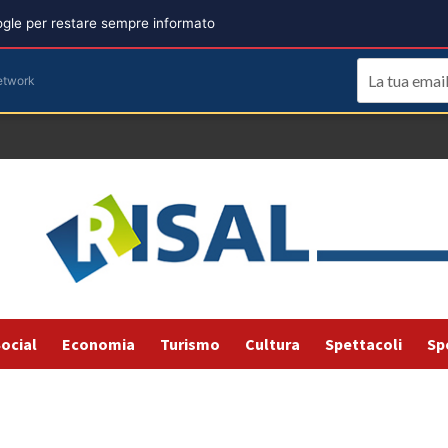
oogle per restare sempre informato
etwork
ocial
Economia
Turismo
Cultura
Spettacoli
Sp