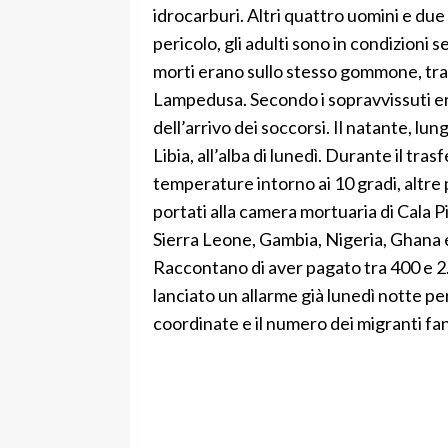
idrocarburi. Altri quattro uomini e due 
pericolo, gli adulti sono in condizioni s
morti erano sullo stesso gommone, train
Lampedusa. Secondo i sopravvissuti er
dell’arrivo dei soccorsi. Il natante, l
Libia, all’alba di lunedì. Durante il 
temperature intorno ai 10 gradi, altre 
portati alla camera mortuaria di Cala Pi
Sierra Leone, Gambia, Nigeria, Ghana ed
Raccontano di aver pagato tra 400 e 2
lanciato un allarme già lunedì notte p
coordinate e il numero dei migranti f