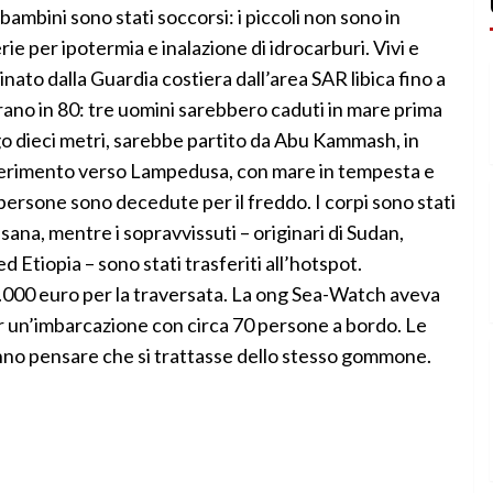
bambini sono stati soccorsi: i piccoli non sono in
erie per ipotermia e inalazione di idrocarburi. Vivi e
ato dalla Guardia costiera dall’area SAR libica fino a
ano in 80: tre uomini sarebbero caduti in mare prima
ungo dieci metri, sarebbe partito da Abu Kammash, in
trasferimento verso Lampedusa, con mare in tempesta e
persone sono decedute per il freddo. I corpi sono stati
sana, mentre i sopravvissuti – originari di Sudan,
 Etiopia – sono stati trasferiti all’hotspot.
.000 euro per la traversata. La ong Sea-Watch aveva
er un’imbarcazione con circa 70 persone a bordo. Le
anno pensare che si trattasse dello stesso gommone.