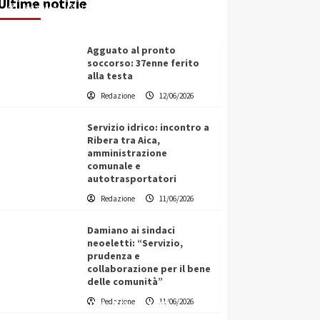
Ultime notizie
Redazione
12/06/2026
Agguato al pronto
soccorso: 37enne ferito
alla testa
Redazione
12/06/2026
Servizio idrico: incontro a
Ribera tra Aica,
amministrazione
comunale e
autotrasportatori
Redazione
11/06/2026
Damiano ai sindaci
neoeletti: “Servizio,
prudenza e
collaborazione per il bene
delle comunità”
Vino in Italia: il giro d’affari
Redazione
11/06/2026
contribuisce all’1,1% del PIL