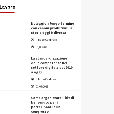
nazionale
Lavoro
Filippo Cardinale
25/05/2026
Noleggio a lungo termine
con canoni proibitivi? La
storia oggi è diversa
Filippo Cardinale
01/05/2026
La standardizzazione
delle competenze nel
settore digitale dal 2010
a oggi
Filippo Cardinale
23/04/2026
Come organizzare il kit di
benvenuto per i
partecipanti a un
congresso