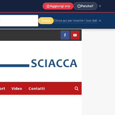
Aggiungi ora
Perche?
Entra
Clicca qui per inserire i tuoi dati
Facebook
Yountube
ort
Video
Contatti