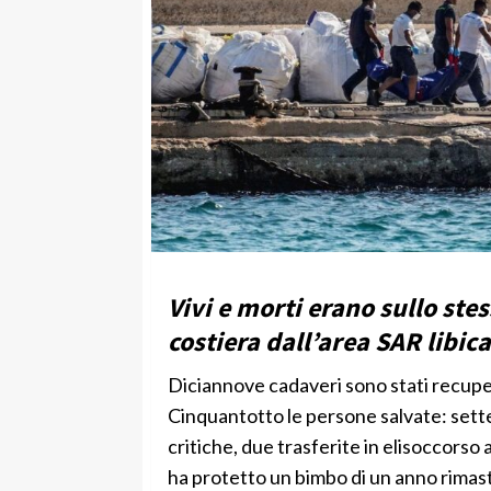
Vivi e morti erano sullo st
costiera dall’area SAR libi
Diciannove cadaveri sono stati recupera
Cinquantotto le persone salvate: sette
critiche, due trasferite in elisoccorso
ha protetto un bimbo di un anno rimasto