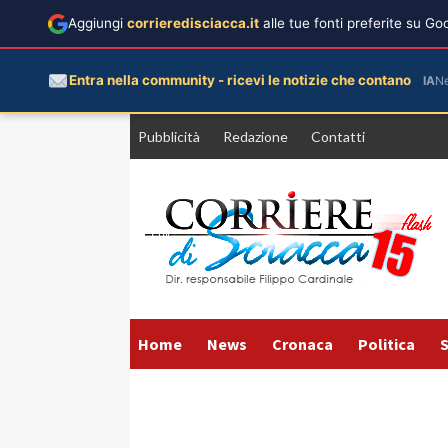
Aggiungi
corrieredisciacca.it
alle tue fonti preferite su G
Entra nella community - ricevi le notizie che contano
IA
N
Vai
Pubblicità
Redazione
Contatti
al
contenuto
Home
News
Cronaca
Politica
S