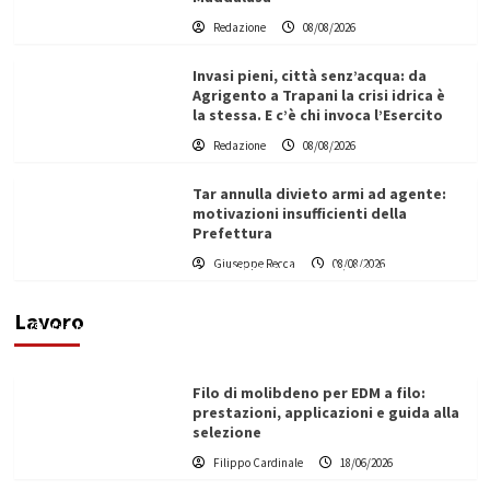
Redazione
08/08/2026
Invasi pieni, città senz’acqua: da
Agrigento a Trapani la crisi idrica è
la stessa. E c’è chi invoca l’Esercito
Redazione
08/08/2026
Tar annulla divieto armi ad agente:
motivazioni insufficienti della
Prefettura
L’ingegnere saccense Buscarnera partner chiave
Giuseppe Recca
08/08/2026
di un progetto transnazionale per la transizione
ecologica
Lavoro
Filippo Cardinale
21/06/2026
Filo di molibdeno per EDM a filo:
prestazioni, applicazioni e guida alla
selezione
Filippo Cardinale
18/06/2026