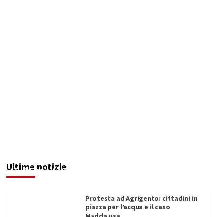
Sciacca insorge: “Stroke Unit ad Agrigento
potenziata, qui solo promesse da anni”
Ultime notizie
Redazione
08/08/2026
Protesta ad Agrigento: cittadini in
piazza per l’acqua e il caso
Maddalusa