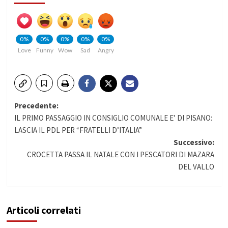
0%
0%
0%
0%
0%
Love
Funny
Wow
Sad
Angry
Navigazione
Precedente:
IL PRIMO PASSAGGIO IN CONSIGLIO COMUNALE E’ DI PISANO:
articolo
LASCIA IL PDL PER “FRATELLI D’ITALIA”
Successivo:
CROCETTA PASSA IL NATALE CON I PESCATORI DI MAZARA
DEL VALLO
Articoli correlati