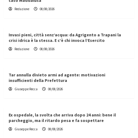
caso Maddalusa
Redazione
08/08/2026
Invasi pieni, città senz’acqua: da Agrigento a Trapani la
crisi idrica è la stessa. E c’è chi invoca l’Esercito
Redazione
08/08/2026
Tar annulla divieto armi ad agente: motivazioni
insufficienti della Prefettura
Giuseppe Recca
08/08/2026
Ex ospedale, la svolta che arriva dopo 24 anni: bene il
parcheggio, ma il ritardo pesa e fa sospettare
Giuseppe Recca
08/08/2026