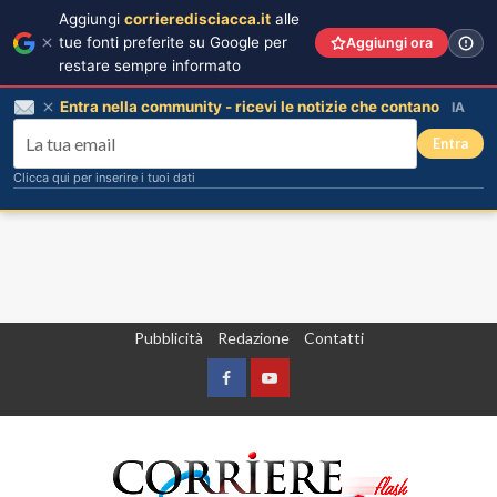
Aggiungi
corrieredisciacca.it
alle
tue fonti preferite su Google per
Aggiungi ora
restare sempre informato
Entra nella community - ricevi le notizie che contano
IA
Entra
Clicca qui per inserire i tuoi dati
Vai
Pubblicità
Redazione
Contatti
al
contenuto
Facebook
Yountube